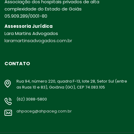
Associação dos hospitais privados de alta
complexidade do Estado de Goiás
05.909.289/0001-80
Assessoria Jurídica
Lara Martins Advogados
laramartinsadvogados.com.br
CONTATO
Rua 94, número 220, quadra F-13, lote 28, Setor Sul (entre
as Ruas 10 e 83), Goiânia (GO), CEP 74.083.105
(62) 3088-5800
ahpaceg@ahpaceg.com.br