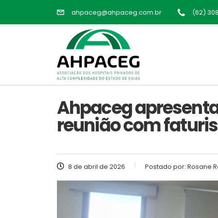
ahpaceg@ahpaceg.com.br
(62) 30
Ahpaceg apresenta
reunião com faturis
8 de abril de 2026
Postado por:
Rosane R