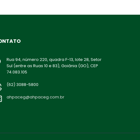
ONTATO
Rua 94, número 220, quadra F-13, lote 28, Setor
Sul (entre as Ruas 10 e 83), Goiânia (GO), CEP
74.083.105
(62) 3088-5800
ahpaceg@ahpaceg.com.br