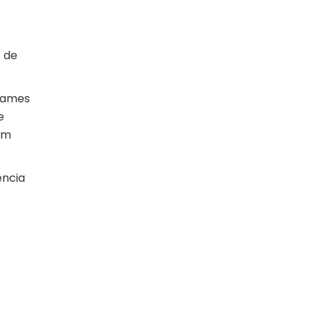
r de
exames
e
em
ência