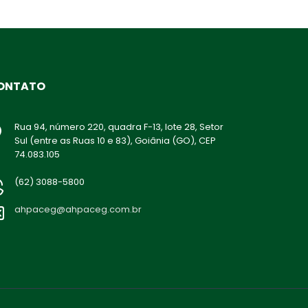
ONTATO
Rua 94, número 220, quadra F-13, lote 28, Setor
Sul (entre as Ruas 10 e 83), Goiânia (GO), CEP
74.083.105
(62) 3088-5800
ahpaceg@ahpaceg.com.br