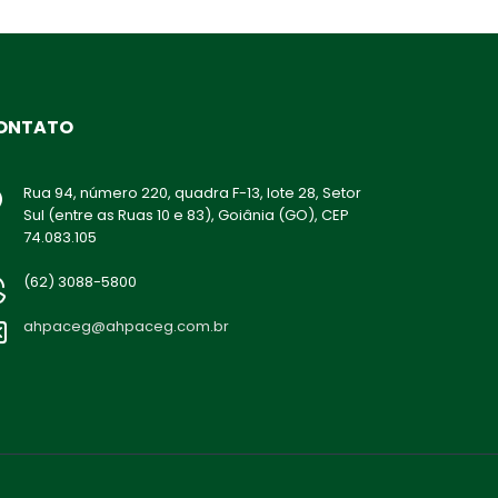
ONTATO
Rua 94, número 220, quadra F-13, lote 28, Setor
Sul (entre as Ruas 10 e 83), Goiânia (GO), CEP
74.083.105
(62) 3088-5800
ahpaceg@ahpaceg.com.br