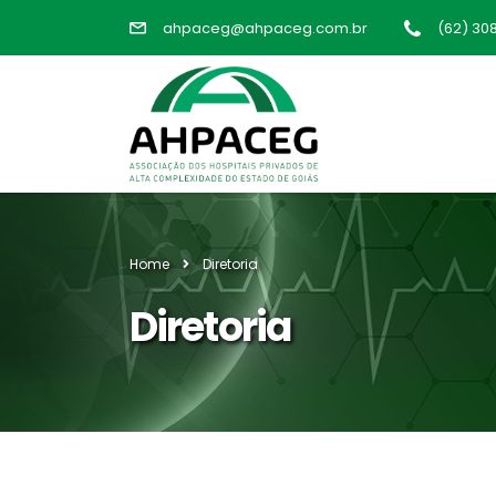
ahpaceg@ahpaceg.com.br
(62) 30
Home
Diretoria
Diretoria