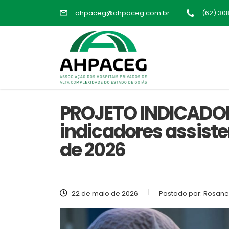
ahpaceg@ahpaceg.com.br
(62) 30
PROJETO INDICADOR
indicadores assiste
de 2026
22 de maio de 2026
Postado por:
Rosane