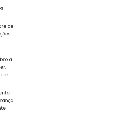
os
tre de
ações
obre a
er,
scar
enta
urança
nte