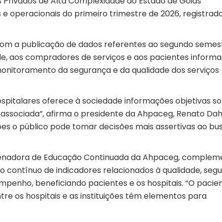
is Privados de Alta Complexidade do Estado de Goiás
s e operacionais do primeiro trimestre de 2026, registrad
 com a publicação de dados referentes ao segundo semes
de, aos compradores de serviços e aos pacientes inform
monitoramento da segurança e da qualidade dos serviços
ospitalares oferece à sociedade informações objetivas s
r associada”, afirma o presidente da Ahpaceg, Renato Dah
es o público pode tomar decisões mais assertivas ao bu
denadora de Educação Continuada da Ahpaceg, complem
contínuo de indicadores relacionados à qualidade, seg
sempenho, beneficiando pacientes e os hospitais. “O pacie
re os hospitais e as instituições têm elementos para