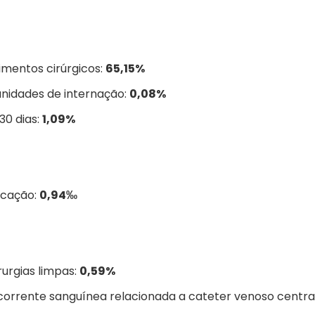
imentos cirúrgicos:
65,15%
unidades de internação:
0,08%
30 dias:
1,09%
icação:
0,94‰
rurgias limpas:
0,59%
 corrente sanguínea relacionada a cateter venoso centr