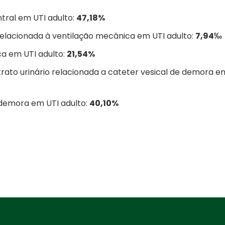
ntral em UTI adulto:
47,18%
relacionada à ventilação mecânica em UTI adulto:
7,94‰
ca em UTI adulto:
21,54%
trato urinário relacionada a cateter vesical de demora e
e demora em UTI adulto:
40,10%