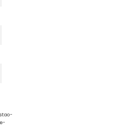
stao-
te-