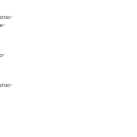
stao-
de-
a-
stao-
-