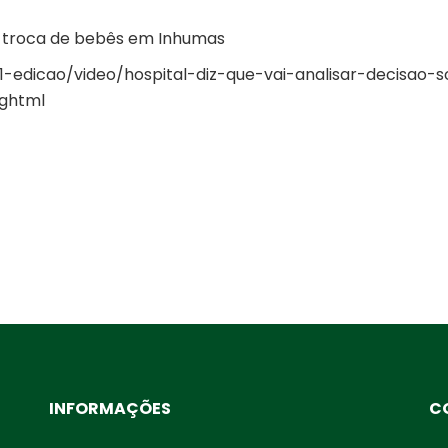
re troca de bebês em Inhumas
-1-edicao/video/hospital-diz-que-vai-analisar-decisao-
ghtml
INFORMAÇÕES
C