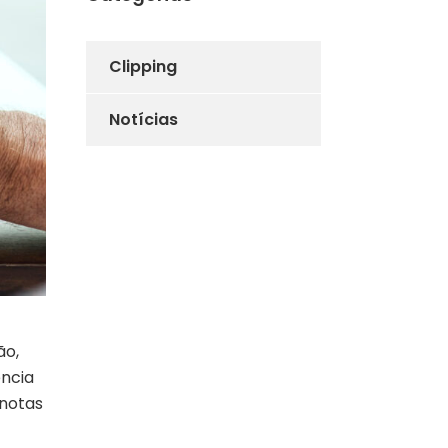
Clipping
Notícias
ão,
ência
 notas