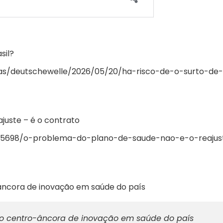
sil?
icias/deutschewelle/2026/05/20/ha-risco-de-o-surto-de-
juste – é o contrato
55698/o-problema-do-plano-de-saude-nao-e-o-reajus
-âncora de inovação em saúde do país
iro centro-âncora de inovação em saúde do país