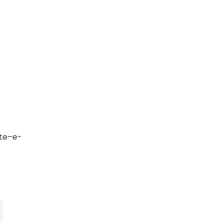
te–e-