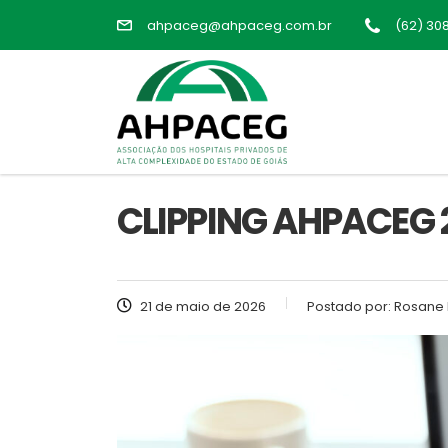
ahpaceg@ahpaceg.com.br
(62) 30
CLIPPING AHPACEG 
21 de maio de 2026
Postado por:
Rosane 