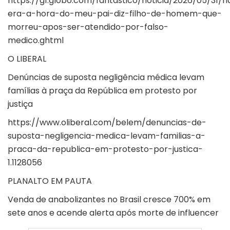
https://g1.globo.com/fantastico/noticia/2026/05/31/n
era-a-hora-do-meu-pai-diz-filho-de-homem-que-
morreu-apos-ser-atendido-por-falso-
medico.ghtml
O LIBERAL
Denúncias de suposta negligência médica levam
famílias à praça da República em protesto por
justiça
https://www.oliberal.com/belem/denuncias-de-
suposta-negligencia-medica-levam-familias-a-
praca-da-republica-em-protesto-por-justica-
1.1128056
PLANALTO EM PAUTA
Venda de anabolizantes no Brasil cresce 700% em
sete anos e acende alerta após morte de influencer