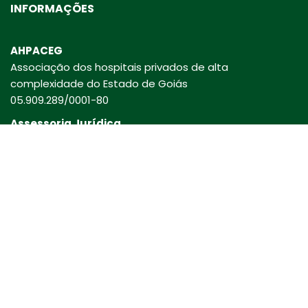
INFORMAÇÕES
AHPACEG
Associação dos hospitais privados de alta
complexidade do Estado de Goiás
05.909.289/0001-80
Assessoria Jurídica
Lara Martins Advogados
laramartinsadvogados.com.br
CONTATO
Rua 94, número 220, quadra F-13, lote 28, Setor Sul (entre
as Ruas 10 e 83), Goiânia (GO), CEP 74.083.105
(62) 3088-5800