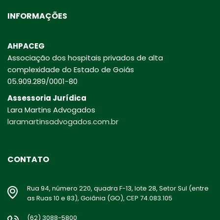
INFORMAÇÕES
AHPACEG
Associação dos hospitais privados de alta
complexidade do Estado de Goiás
05.909.289/0001-80
Assessoria Jurídica
Lara Martins Advogados
laramartinsadvogados.com.br
CONTATO
Rua 94, número 220, quadra F-13, lote 28, Setor Sul (entre
as Ruas 10 e 83), Goiânia (GO), CEP 74.083.105
(62) 3088-5800