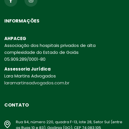
INFORMAÇÕES
AHPACEG
Associação dos hospitais privados de alta
complexidade do Estado de Goiás
05.909.289/0001-80
Assessoria Jurídica
Lara Martins Advogados
laramartinsadvogados.com.br
CONTATO
Rua 94, número 220, quadra F-13, lote 28, Setor Sul (entre
as Ruas 10 e 83), Goiânia (GO), CEP 74.083.105