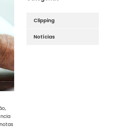
Clipping
Notícias
ão,
ência
 notas