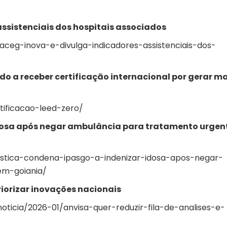
ssistenciais dos hospitais associados
aceg-inova-e-divulga-indicadores-assistenciais-dos-
do a receber certificação internacional por gerar ma
tificacao-leed-zero/
idosa após negar ambulância para tratamento urgen
ustica-condena-ipasgo-a-indenizar-idosa-apos-negar-
em-goiania/
priorizar inovações nacionais
oticia/2026-01/anvisa-quer-reduzir-fila-de-analises-e-