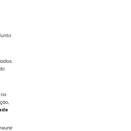
junto
iados.
ado
 no
ção,
ade
reunir