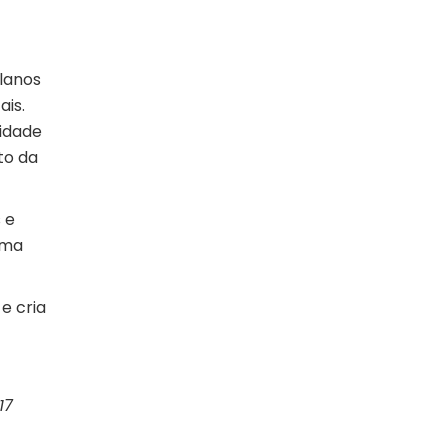
lanos
ais.
lidade
to da
 e
uma
e cria
17