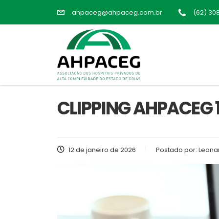
ahpaceg@ahpaceg.com.br
(62) 30
CLIPPING AHPACEG 1
12 de janeiro de 2026
Postado por:
Leonar