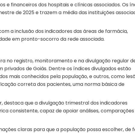
s e financeiros dos hospitais e clínicas associados. Os ín
estre de 2025 e trazem a média das instituições associa
 com a inclusão dos indicadores das áreas de farmácia,
lidade em pronto-socorro da rede associada.
ira no registro, monitoramento e na divulgação regular d
m privados de Goiás. Dentre os índices divulgados estão
 dos mais conhecidos pela população, e outros, como les
tificação correta dos pacientes, uma norma básica de
, destaca que a divulgação trimestral dos indicadores
rica consistente, capaz de apoiar análises, comparações
mações claras para que a população possa escolher, de 