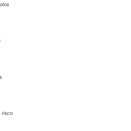
olos
s
,
 risco