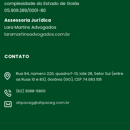
complexidade do Estado de Goiás
05.909.289/0001-80
Assessoria Jurídica
Lara Martins Advogados
laramartinsadvogados.com.br
CONTATO
Rua 94, número 220, quadra F-13, lote 28, Setor Sul (entre
as Ruas 10 e 83), Goiânia (GO), CEP 74.083.105
(62) 3088-5800
ahpaceg@ahpaceg.com.br