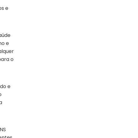
os e
Saúde
no e
alquer
para o
ado e
o
a
ANS
sentes