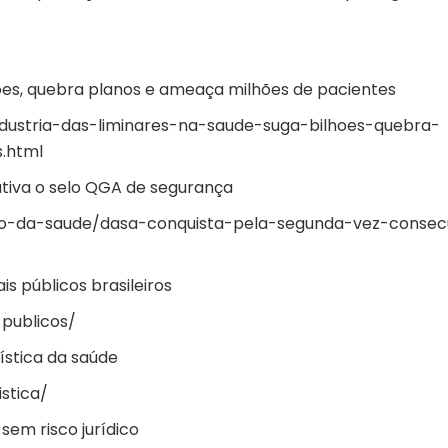
lhões, quebra planos e ameaça milhões de pacientes
industria-das-liminares-na-saude-suga-bilhoes-quebra-
.html
tiva o selo QGA de segurança
o-da-saude/dasa-conquista-pela-segunda-vez-consec
is públicos brasileiros
-publicos/
gística da saúde
stica/
em risco jurídico