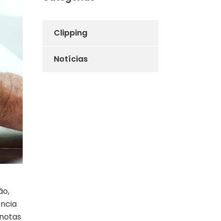
Clipping
Notícias
ão,
ência
 notas