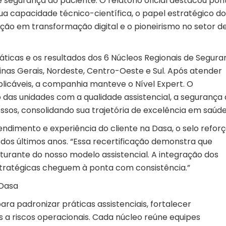
e segurança do paciente. O relatório oficial destacou pon
sua capacidade técnico-científica, o papel estratégico do
lução em
transformação digital
e o pioneirismo no setor d
áticas e os resultados dos 6 Núcleos Regionais de Segura
Minas Gerais, Nordeste, Centro-Oeste e Sul. Após atender
licáveis, a companhia manteve o Nível Expert. O
as unidades com a qualidade assistencial, a
segurança 
sos, consolidando sua trajetória de excelência em saúde
endimento e experiência do cliente na
Dasa
, o selo refor
 dos últimos anos. “Essa recertificação demonstra que
turante do nosso modelo assistencial. A integração dos
stratégicas cheguem à ponta com consistência.”
 Dasa
ara padronizar práticas assistenciais, fortalecer
s a riscos operacionais. Cada núcleo reúne equipes