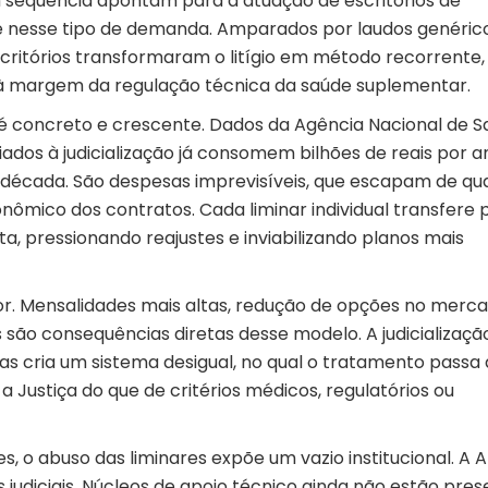
m sequência apontam para a atuação de escritórios de
 nesse tipo de demanda. Amparados por laudos genéric
scritórios transformaram o litígio em método recorrente,
à margem da regulação técnica da saúde suplementar.
é concreto e crescente. Dados da
Agência Nacional de 
ados à judicialização já consomem bilhões de reais por a
década. São despesas imprevisíveis, que escapam de qu
onômico dos contratos. Cada liminar individual transfere 
a, pressionando reajustes e inviabilizando planos mais
r. Mensalidades mais altas, redução de opções no merc
 são consequências diretas desse modelo. A judicializaçã
as cria um sistema desigual, no qual o tratamento passa 
Justiça do que de critérios médicos, regulatórios ou
, o abuso das liminares expõe um vazio institucional. A 
 judiciais. Núcleos de apoio técnico ainda não estão pre