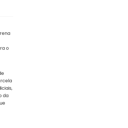
drena
ra o
de
rcela
ciais,
o da
que