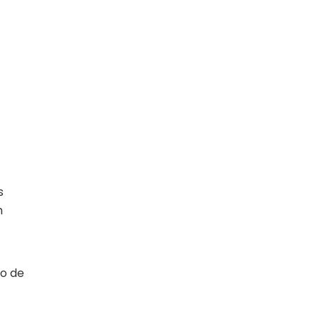
s
m
io de