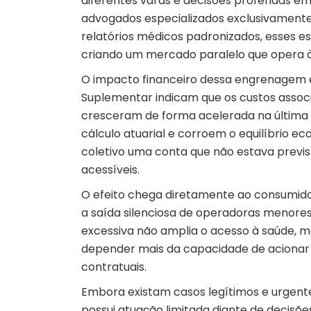
diferentes varas e decisões proferidas e
advogados especializados exclusivamente
relatórios médicos padronizados, esses e
criando um mercado paralelo que opera 
O impacto financeiro dessa engrenagem 
Suplementar
indicam que os custos associ
cresceram de forma acelerada na última 
cálculo atuarial e corroem o equilíbrio ec
coletivo uma conta que não estava previst
acessíveis.
O efeito chega diretamente ao consumido
a saída silenciosa de operadoras menores
excessiva não amplia o acesso à saúde, m
depender mais da capacidade de acionar a 
contratuais.
Embora existam casos legítimos e urgentes
possui atuação limitada diante de decisões