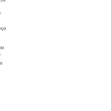
tos
e
nça
do
.
ça