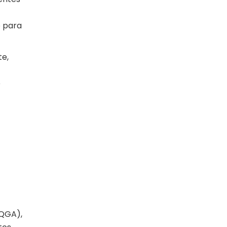
o para
te,
e
(QGA),