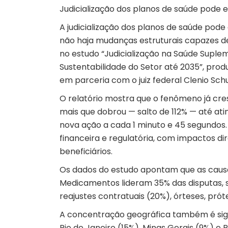
Judicialização dos planos de saúde pode e
A judicialização dos planos de saúde pode
não haja mudanças estruturais capazes de
no estudo “Judicialização na Saúde Suple
Sustentabilidade do Setor até 2035”, prod
em parceria com o juiz federal Clenio Schu
O relatório mostra que o fenômeno já cre
mais que dobrou — salto de 112% — até ati
nova ação a cada 1 minuto e 45 segundos. 
financeira e regulatória, com impactos dir
beneficiários.
Os dados do estudo apontam que as causa
Medicamentos lideram 35% das disputas, 
reajustes contratuais (20%), órteses, prót
A concentração geográfica também é signi
Rio de Janeiro (15%), Minas Gerais (9%) e 