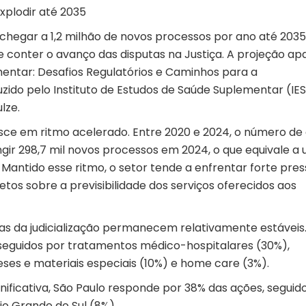
xplodir até 2035
 chegar a 1,2 milhão de novos processos por ano até 2035
 conter o avanço das disputas na Justiça. A projeção ap
mentar: Desafios Regulatórios e Caminhos para a
uzido pelo Instituto de Estudos de Saúde Suplementar (IE
lze.
sce em ritmo acelerado. Entre 2020 e 2024, o número de
ngir 298,7 mil novos processos em 2024, o que equivale a
Mantido esse ritmo, o setor tende a enfrentar forte pre
etos sobre a previsibilidade dos serviços oferecidos aos
s da judicialização permanecem relativamente estáveis
seguidos por tratamentos médico-hospitalares (30%),
eses e materiais especiais (10%) e home care (3%).
ficativa, São Paulo responde por 38% das ações, seguid
Rio Grande do Sul (8%).