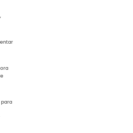
,
mentar
gora
de
 para
r