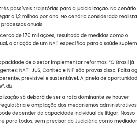
rês possíveis trajetórias para a judicialização. No cenário
gar a 1,2 milhão por ano. No cenário considerado realista
l processos anuais.
 cerca de 170 mil ações, resultado de medidas como o
al, a criação de um NAT específico para a saúde suple
pacidade de o setor implementar reformas. “O Brasil já
igentes: NAT-JUS, Conitec e NIP são provas disso. Falta a
oerente, previsível e sustentável. A janela de oportunida
, diz.
alização só deixará de ser a rota dominante se houver
 regulatória e ampliação dos mecanismos administrativos
pode depender da capacidade individual de litigar. Nosso
one para todos, sem precisar do Judiciário como mediado