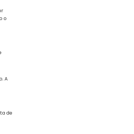
or
o o
e
o. A
lta de