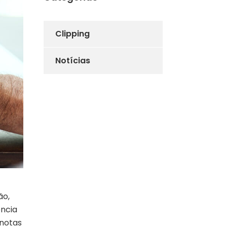
Clipping
Notícias
ão,
ência
 notas