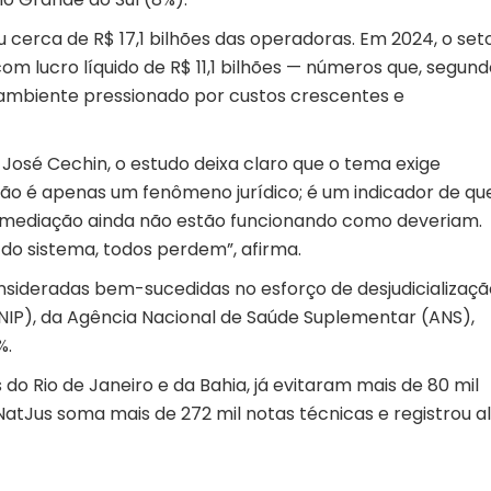
iu cerca de R$ 17,1 bilhões das operadoras. Em 2024, o set
m lucro líquido de R$ 11,1 bilhões — números que, segund
ambiente pressionado por custos crescentes e
 José Cechin, o estudo deixa claro que o tema exige
ão não é apenas um fenômeno jurídico; é um indicador de qu
 e mediação ainda não estão funcionando como deveriam.
 do sistema, todos perdem”, afirma.
onsideradas bem-sucedidas no esforço de desjudicializaçã
(NIP), da Agência Nacional de Saúde Suplementar (ANS),
%.
o Rio de Janeiro e da Bahia, já evitaram mais de 80 mil
atJus soma mais de 272 mil notas técnicas e registrou a