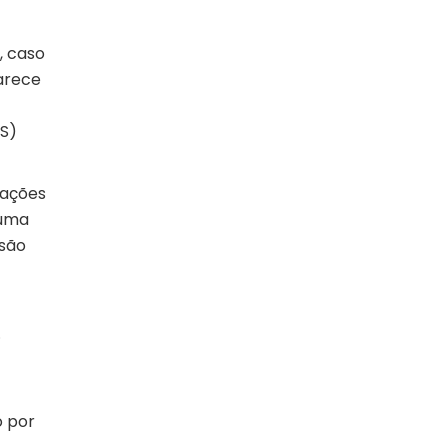
, caso
arece
SS)
 ações
 uma
ssão
.
o por