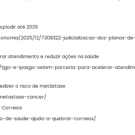
xplodir até 2035
economia/2025/12/7309322-judicializacao-dos-planos-de
rar atendimento e reduzir ações na saúde
s/tjgo-e-ipasgo-selam-parceria-para-acelerar-atendi
edizer o risco de metástase
-metastase-cancer/
 Correios
o-de-saude-ajuda-a-quebrar-correios/