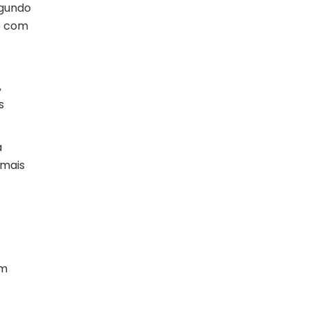
egundo
e com
,
s
a
 mais
om