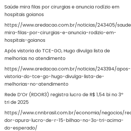
Saúde mira filas por cirurgias e anuncia rodízio em
hospitais goianos
https://www.aredacao.com.br/noticias/243405/saud
mira-filas-por-cirurgias-e-anuncia-rodizio-em-
hospitais-goianos
Após vistoria do TCE-GO, Hugo divulga lista de
melhorias no atendimento
https://www.aredacao.com.br/noticias/243394/apos-
vistoria-do-tce-go-hugo-divulga-lista-de-
melhorias-no-atendimento
Rede D’Or (RDOR3) registra lucro de R$ 1,54 bi no 3º
tri de 2025
https://www.cnnbrasil.com.br/economia/negocios/re
dor-apura-lucro-de-r-15-bilhao-no-3o-tri-acima-
do-esperado/