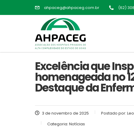
ahpaceg@ahpaceg.com.br
(62) 30
Excelência que Insp
homenageada no 12º
Destaque da Enfe
3 de novembro de 2025
Postado por:
Leo
Categoria:
Notícias