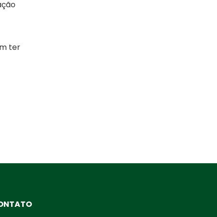
ação
m ter
ONTATO