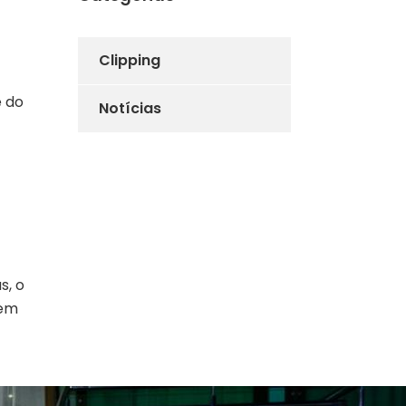
Clipping
 do
Notícias
s, o
 em