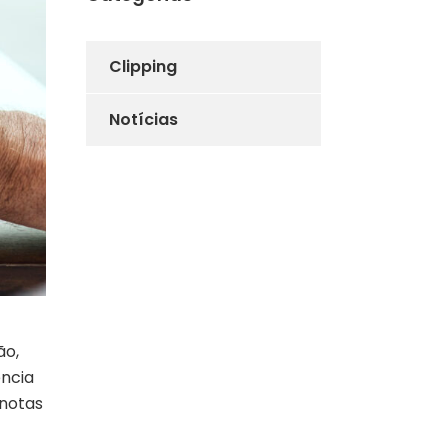
Clipping
Notícias
ão,
ência
 notas