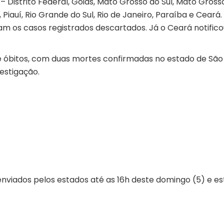
– Distrito Federal, Goiás, Mato Grosso do Sul, Mato Gross
iauí, Rio Grande do Sul, Rio de Janeiro, Paraíba e Ceará.
ram os casos registrados descartados. Já o Ceará notifico
e óbitos, com duas mortes confirmadas no estado de São
estigação.
nviados pelos estados até as 16h deste domingo (5) e e