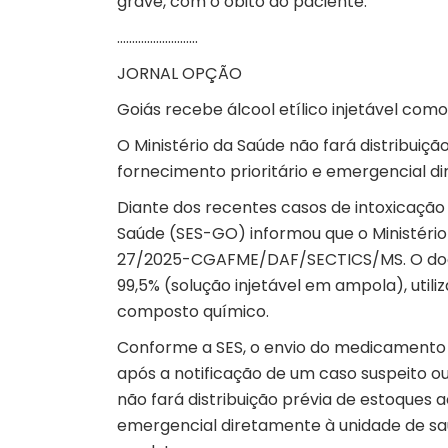
grave, com o óbito do paciente.
………………………
JORNAL OPÇÃO
Goiás recebe álcool etílico injetável com
O Ministério da Saúde não fará distribuiç
fornecimento prioritário e emergencial d
Diante dos recentes casos de intoxicação
Saúde (SES-GO) informou que o Ministério 
27/2025-CGAFME/DAF/SECTICS/MS. O docume
99,5% (solução injetável em ampola), ut
composto químico.
Conforme a SES, o envio do medicamento 
após a notificação de um caso suspeito o
não fará distribuição prévia de estoques a
emergencial diretamente à unidade de saú