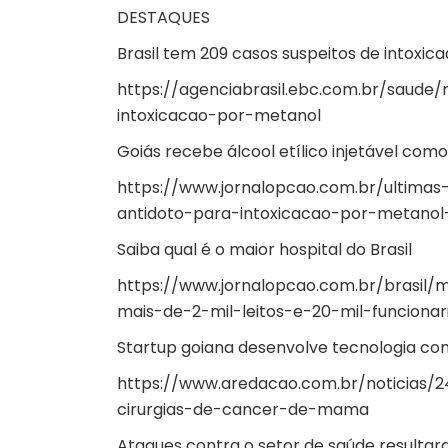
DESTAQUES
Brasil tem 209 casos suspeitos de intoxic
https://agenciabrasil.ebc.com.br/saude/
intoxicacao-por-metanol
Goiás recebe álcool etílico injetável com
https://www.jornalopcao.com.br/ultimas-
antidoto-para-intoxicacao-por-metanol
Saiba qual é o maior hospital do Brasil
https://www.jornalopcao.com.br/brasil
mais-de-2-mil-leitos-e-20-mil-funciona
Startup goiana desenvolve tecnologia co
https://www.aredacao.com.br/noticias/
cirurgias-de-cancer-de-mama
Ataques contra o setor de saúde result