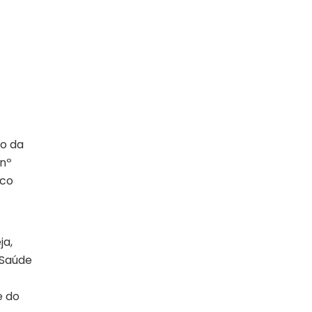
do da
 nº
ico
ja,
 Saúde
e do