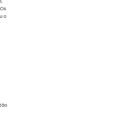
o,
 Os
u o
stão