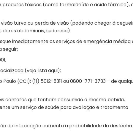
 produtos tóxicos (como formaldeído e ácido fórmico), 
: visão turva ou perda de visão (podendo chegar à ceguei
, dores abdominais, sudorese).
busque imediatamente os serviços de emergência médica 
 seguir:
01;
ecializada (
veja lista aqui
);
 Paulo (CCI): (11) 5012-5311 ou 0800-771-3733 – de qualq
íveis contatos que tenham consumido a mesma bebida,
te um serviço de saúde para avaliação e tratamento
ção da intoxicação aumenta a probabilidade do desfecho