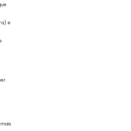
que
ra) e
e
uer
 mais