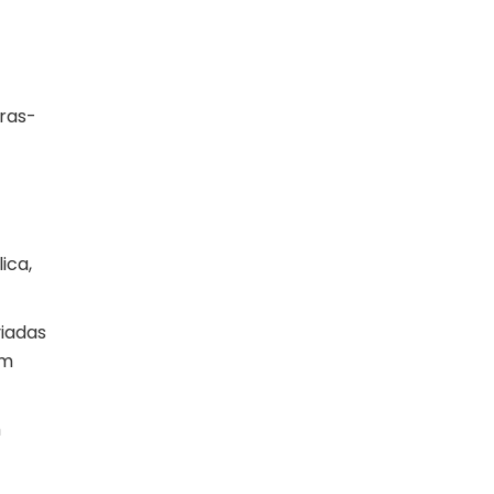
ras-
ica,
viadas
em
m