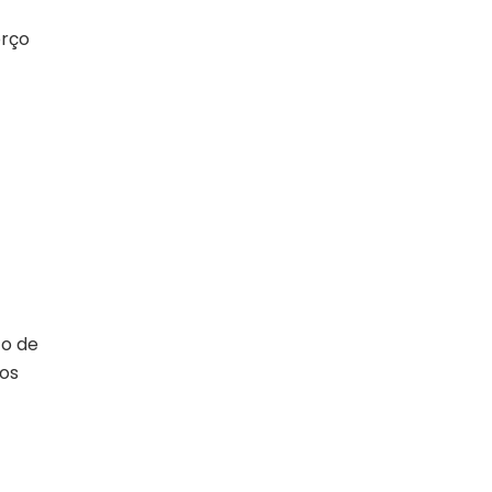
orço
co de
ços