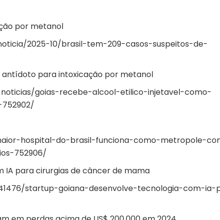
ação por metanol
noticia/2025-10/brasil-tem-209-casos-suspeitos-de-
o antídoto para intoxicação por metanol
noticias/goias-recebe-alcool-etilico-injetavel-como-
-752902/
/maior-hospital-do-brasil-funciona-como-metropole-c
rios-752906/
m IA para cirurgias de câncer de mama
241476/startup-goiana-desenvolve-tecnologia-com-ia-
aram em perdas acima de US$ 200.000 em 2024