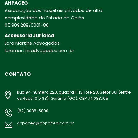
AHPACEG
Associação dos hospitais privados de alta
complexidade do Estado de Goiás
05.909.289/0001-80
Assessoria Jurídica
Lara Martins Advogados
laramartinsadvogados.com.br
CONTATO
Rua 94, número 220, quadra F-13, lote 28, Setor Sul (entre
as Ruas 10 e 83), Goiânia (GO), CEP 74.083.105
(62) 3088-5800
ahpaceg@ahpaceg.com.br