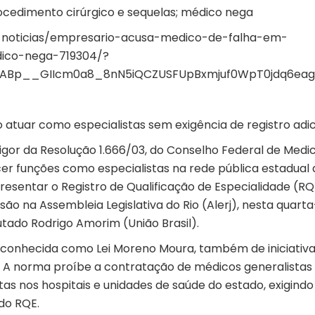
cedimento cirúrgico e sequelas; médico nega
s-noticias/empresario-acusa-medico-de-falha-em-
dico-nega-719304/?
xMQABp__GIIcm0a8_8nN5iQCZUSFUpBxmjuf0WpT0jdq6
tuar como especialistas sem exigência de registro adic
gor da Resolução 1.666/03, do Conselho Federal de Medi
er funções como especialistas na rede pública estadual 
esentar o Registro de Qualificação de Especialidade (RQ
o na Assembleia Legislativa do Rio (Alerj), nesta quarta
utado Rodrigo Amorim (União Brasil).
 conhecida como Lei Moreno Moura, também de iniciativa
 A norma proíbe a contratação de médicos generalistas
as nos hospitais e unidades de saúde do estado, exigindo
do RQE.