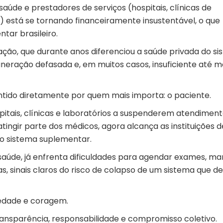
aúde e prestadores de serviços (hospitais, clínicas de
 está se tornando financeiramente insustentável, o que
tar brasileiro.
ação, que durante anos diferenciou a saúde privada do s
eração defasada e, em muitos casos, insuficiente até 
ntido diretamente por quem mais importa: o paciente.
pitais, clínicas e laboratórios a suspenderem atendimen
ingir parte dos médicos, agora alcança as instituições d
do sistema suplementar.
saúde, já enfrenta dificuldades para agendar exames, ma
as, sinais claros do risco de colapso de um sistema que d
iedade e coragem.
ransparência, responsabilidade e compromisso coletivo.