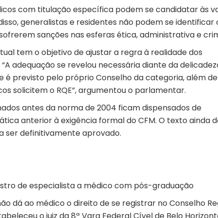
dicos com titulação específica podem se candidatar às v
 disso, generalistas e residentes não podem se identifica
sofrerem sanções nas esferas ética, administrativa e crim
al tem o objetivo de ajustar a regra à realidade dos
. “A adequação se revelou necessária diante da delicadez
e é previsto pelo próprio Conselho da categoria, além de
cos solicitem o RQE”, argumentou o parlamentar.
rmados antes da norma de 2004 ficam dispensados de
tica anterior à exigência formal do CFM. O texto ainda 
a ser definitivamente aprovado.
gistro de especialista a médico com pós-graduação
o dá ao médico o direito de se registrar no Conselho Re
abeleceu o juiz da 8ª Vara Federal Cível de Belo Horizon