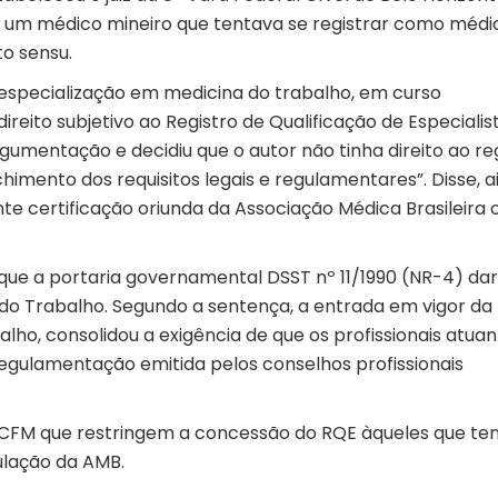
r um médico mineiro que tentava se registrar como médi
to sensu.
specialização em medicina do trabalho, em curso
ireito subjetivo ao Registro de Qualificação de Especialis
argumentação e decidiu que o autor não tinha direito ao re
himento dos requisitos legais e regulamentares”. Disse, a
e certificação oriunda da Associação Médica Brasileira 
ue a portaria governamental DSST nº 11/1990 (NR-4) dar
a do Trabalho. Segundo a sentença, a entrada em vigor da
alho, consolidou a exigência de que os profissionais atua
gulamentação emitida pelos conselhos profissionais
o CFM que restringem a concessão do RQE àqueles que t
ulação da AMB.