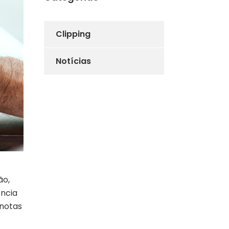
Clipping
Notícias
ão,
ência
 notas