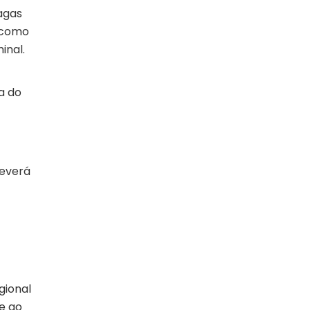
agas
r como
inal.
a do
deverá
gional
te ao