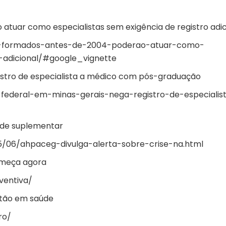
tuar como especialistas sem exigência de registro adic
s-formados-antes-de-2004-poderao-atuar-como-
o-adicional/#google_vignette
gistro de especialista a médico com pós-graduação
ca-federal-em-minas-gerais-nega-registro-de-especialis
aúde suplementar
5/06/ahpaceg-divulga-alerta-sobre-crise-na.html
começa agora
ventiva/
stão em saúde
ro/