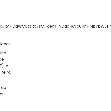
eaga7xAHDaWC6qtRo7sC_aem_yDaqHC1p6bhHMpYbWJPr
ional
cina
de
E). A
-feira
 de
 ou