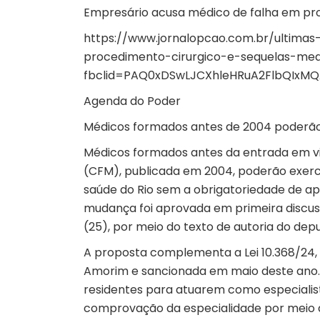
Empresário acusa médico de falha em pro
https://www.jornalopcao.com.br/ultima
procedimento-cirurgico-e-sequelas-me
fbclid=PAQ0xDSwLJCXhleHRuA2FlbQI
Agenda do Poder
Médicos formados antes de 2004 poderão a
Médicos formados antes da entrada em vi
(CFM), publicada em 2004, poderão exerc
saúde do Rio sem a obrigatoriedade de apr
mudança foi aprovada em primeira discussã
(25), por meio do texto de autoria do dep
A proposta complementa a Lei 10.368/24,
Amorim e sancionada em maio deste ano.
residentes para atuarem como especialist
comprovação da especialidade por meio 