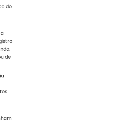
co do
ta
gistro
inda,
ou de
ia
ntes
enham