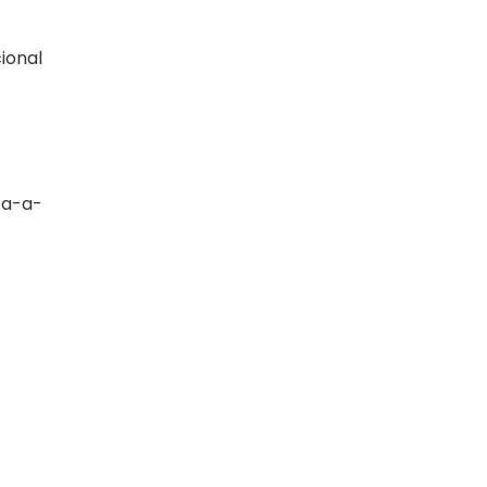
ional
ta-a-