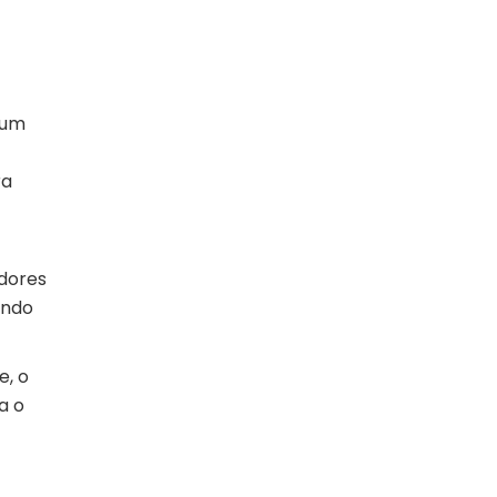
 um
ra
dores
ando
e, o
a o