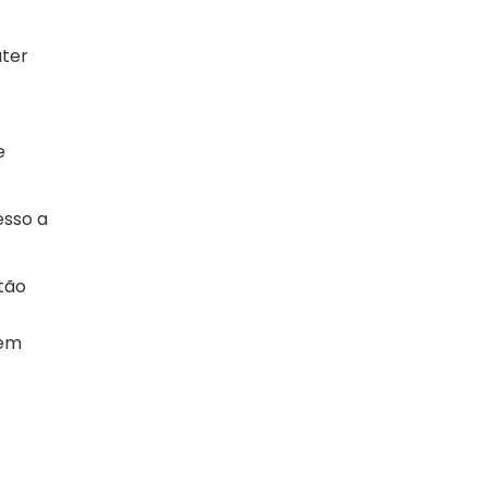
ater
e
esso a
tão
 em