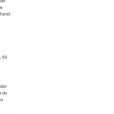
ado
de
antil
, 55
ndar
a do
ra