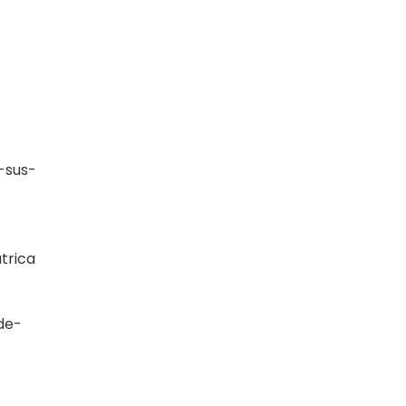
-
s
-sus-
trica
de-