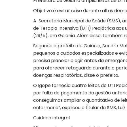
Prefeitura de Goiânia amplia leitos de UTI 
Objetivo é evitar crise durante altas dem
A Secretaria Municipal de Saúde (SMS), a
de Terapia Intensiva (UTI) Pediátrica aos 
(29/5), em Goiânia. Além disso, também rea
Segundo o prefeito de Goiânia, Sandro Mab
pequenos a cuidados especializados e evi
precisa planejar e agir antes da emergên
para oferecer retaguarda durante o per
doenças respiratórias, disse o prefeito.
O Igope fornecia quatro leitos de UTI Ped
por falta de pagamento da gestão anterio
conseguimos ampliar o quantitativo de le
enfermaria”, explicou o titular da SMS, Luiz 
Cuidado integral