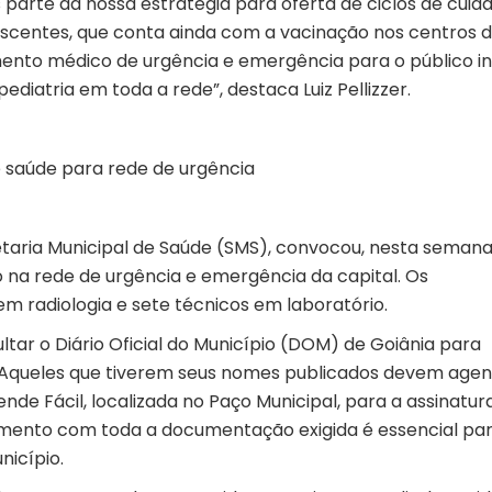
parte da nossa estratégia para oferta de ciclos de cuid
escentes, que conta ainda com a vacinação nos centros 
ento médico de urgência e emergência para o público inf
ediatria em toda a rede”, destaca Luiz Pellizzer.
e saúde para rede de urgência
etaria Municipal de Saúde (SMS), convocou, nesta semana
o na rede de urgência e emergência da capital. Os
radiologia e sete técnicos em laboratório.
ar o Diário Oficial do Município (DOM) de Goiânia para
 Aqueles que tiverem seus nomes publicados devem age
de Fácil, localizada no Paço Municipal, para a assinatur
imento com toda a documentação exigida é essencial pa
nicípio.