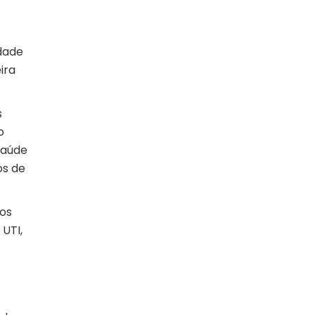
idade
ira
s
o
saúde
os de
dos
UTI,