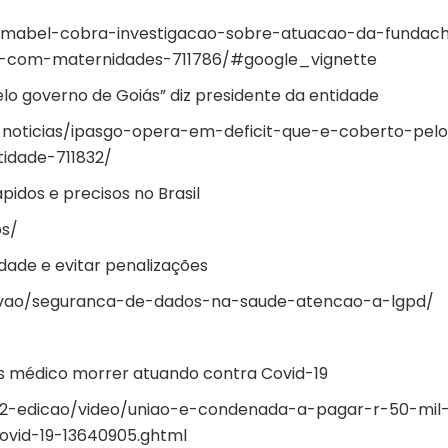
a/mabel-cobra-investigacao-sobre-atuacao-da-fundac
to-com-maternidades-711786/#google_vignette
lo governo de Goiás” diz presidente da entidade
-noticias/ipasgo-opera-em-deficit-que-e-coberto-pel
idade-711832/
pidos e precisos no Brasil
os/
dade e evitar penalizações
novao/seguranca-de-dados-na-saude-atencao-a-lgpd/
s médico morrer atuando contra Covid-19
a-2-edicao/video/uniao-e-condenada-a-pagar-r-50-mil
vid-19-13640905.ghtml