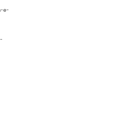
h-e-
o-
-