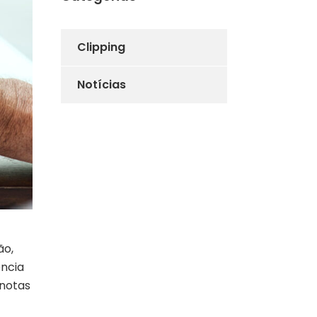
Clipping
Notícias
ão,
ência
 notas