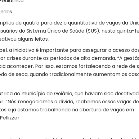
Pediátrica
andas
mpliou de quatro para dez o quantitativo de vagas da Un
usuários do Sistema Único de Saúde (SUS), nesta quinta-fe
tivou alguns leitos.
el, a iniciativa é importante para assegurar o acesso do
tar crises durante os períodos de alta demanda. “A gestã
cia acontecer. Por isso, estamos fortalecendo a rede de 
íodo de seca, quando tradicionalmente aumentam os cas
iátrica ao município de Goiânia, que haviam sido desativa
r. “Nós renegociamos a dívida, reabrimos essas vagas de 
itos e já estamos trabalhando na abertura de vagas em
Pellizzer.