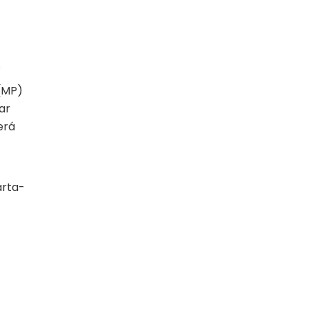
s
 (MP)
ar
erá
arta-