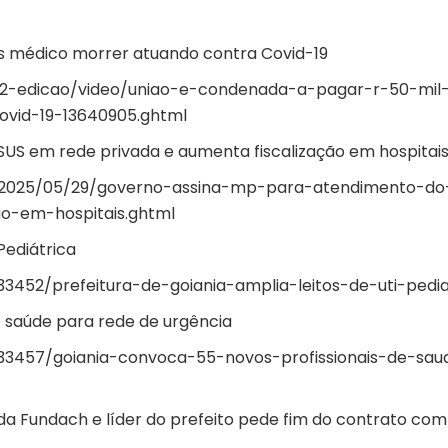
s médico morrer atuando contra Covid-19
a-2-edicao/video/uniao-e-condenada-a-pagar-r-50-mil
vid-19-13640905.ghtml
US em rede privada e aumenta fiscalização em hospitai
a/2025/05/29/governo-assina-mp-para-atendimento-do
o-em-hospitais.ghtml
Pediátrica
3452/prefeitura-de-goiania-amplia-leitos-de-uti-pedia
e saúde para rede de urgência
233457/goiania-convoca-55-novos-profissionais-de-sau
da Fundach e líder do prefeito pede fim do contrato com