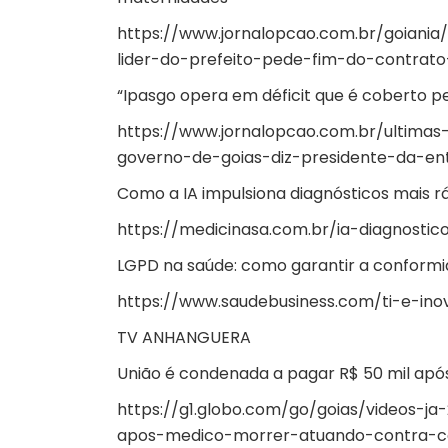
https://www.jornalopcao.com.br/goiani
lider-do-prefeito-pede-fim-do-contra
“Ipasgo opera em déficit que é coberto pe
https://www.jornalopcao.com.br/ultimas
governo-de-goias-diz-presidente-da-ent
Como a IA impulsiona diagnósticos mais rá
https://medicinasa.com.br/ia-diagnostic
LGPD na saúde: como garantir a conformi
https://www.saudebusiness.com/ti-e-i
TV ANHANGUERA
União é condenada a pagar R$ 50 mil apó
https://g1.globo.com/go/goias/videos-j
apos-medico-morrer-atuando-contra-co