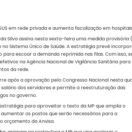
US em rede privada e aumenta fiscalização em hospitai
a da Silva assina nesta sexta-feira uma medida provisória
 no Sistema Único de Saúde. A estratégia prevê incorpor
o para escoar a demanda reprimida nas filas. Com isso, s
efetivos na Agência Nacional de Vigilância Sanitária para
tos da rede.
orre após a aprovação pelo Congresso Nacional nesta qu
 salário dos servidores e permite a reestruturação das
rgos no governo.
estratégia para aproveitar o texto da MP que amplia o
aumentar os postos que serão necessários para a
elo orçamento da Anvisa.
lha, assinam na sexta-fera a MP que visa acelerar o