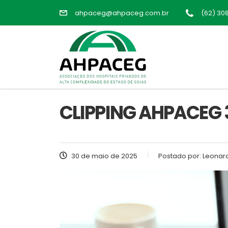
ahpaceg@ahpaceg.com.br
(62) 30
CLIPPING AHPACEG 
30 de maio de 2025
Postado por:
Leonard