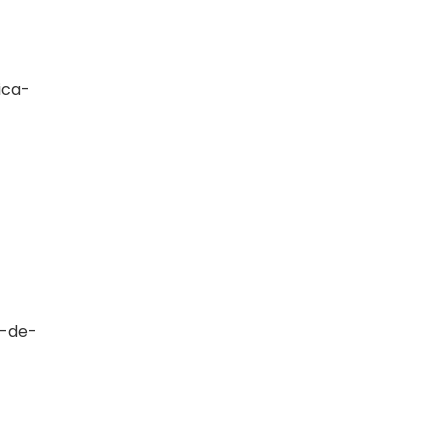
ica-
a-de-