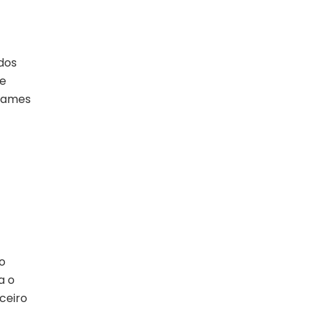
dos
te
xames
o
a o
ceiro