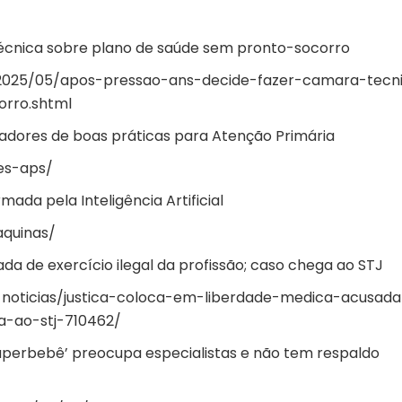
écnica sobre plano de saúde sem pronto-socorro
/2025/05/apos-pressao-ans-decide-fazer-camara-tecn
rro.shtml
cadores de boas práticas para Atenção Primária
es-aps/
ada pela Inteligência Artificial
quinas/
a de exercício ilegal da profissão; caso chega ao STJ
-noticias/justica-coloca-em-liberdade-medica-acusad
a-ao-stj-710462/
perbebê’ preocupa especialistas e não tem respaldo