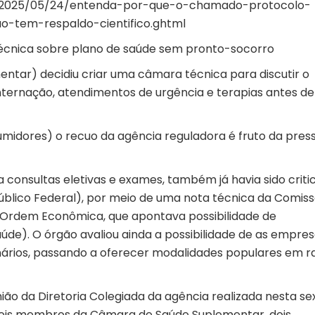
ia/2025/05/24/entenda-por-que-o-chamado-protocolo-
o-tem-respaldo-cientifico.ghtml
écnica sobre plano de saúde sem pronto-socorro
ntar) decidiu criar uma câmara técnica para discutir o
internação, atendimentos de urgência e terapias antes de
sumidores) o recuo da agência reguladora é fruto da pres
a consultas eletivas e exames, também já havia sido crit
Público Federal), por meio de uma nota técnica da Comis
 Ordem Econômica, que apontava possibilidade de
úde). O órgão avaliou ainda a possibilidade de as empre
onários, passando a oferecer modalidades populares em r
ão da Diretoria Colegiada da agência realizada nesta se
 dois membros da Câmara de Saúde Suplementar, dois