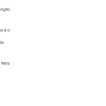
tenção
s e a
do
feita