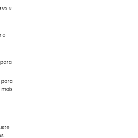
res e
m o
 para
 para
 mais
juste
s.