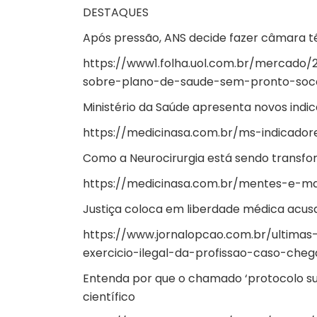
DESTAQUES
Após pressão, ANS decide fazer câmara t
https://www1.folha.uol.com.br/mercado
sobre-plano-de-saude-sem-pronto-soco
Ministério da Saúde apresenta novos indi
https://medicinasa.com.br/ms-indicador
Como a Neurocirurgia está sendo transform
https://medicinasa.com.br/mentes-e-ma
Justiça coloca em liberdade médica acusad
https://www.jornalopcao.com.br/ultimas
exercicio-ilegal-da-profissao-caso-cheg
Entenda por que o chamado ‘protocolo su
científico