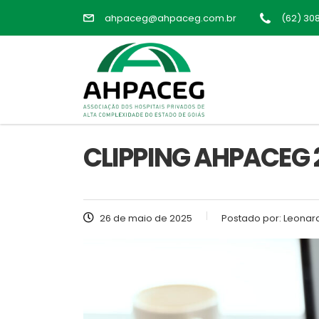
ahpaceg@ahpaceg.com.br
(62) 30
CLIPPING AHPACEG 2
26 de maio de 2025
Postado por:
Leonard