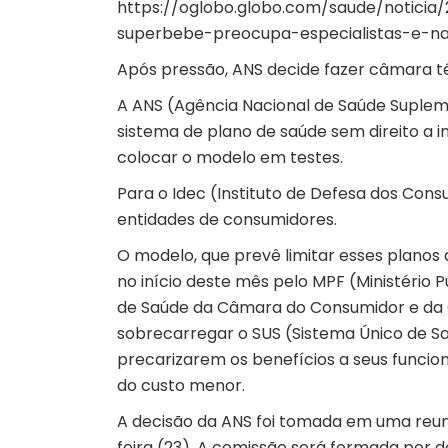
https://oglobo.globo.com/saude/notic
superbebe-preocupa-especialistas-e-na
Após pressão, ANS decide fazer câmara t
A ANS (Agência Nacional de Saúde Supleme
sistema de
plano de saúde
sem direito a 
colocar o modelo em testes.
Para o Idec (Instituto de Defesa dos Con
entidades de consumidores.
O modelo, que prevê limitar esses planos 
no início deste mês pelo MPF (Ministério 
de
Saúde
da Câmara do
Consumidor
e da
sobrecarregar o SUS (Sistema Único de Sa
precarizarem os benefícios a seus funci
do custo menor.
A decisão da ANS foi tomada em uma reuni
feira (23). A comissão será formada por