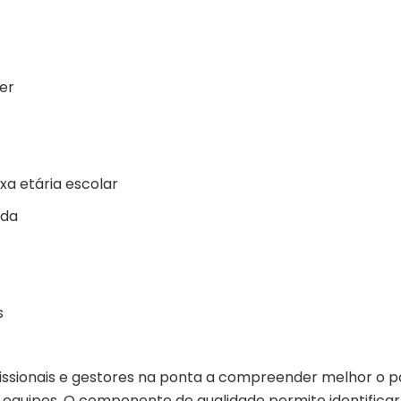
er
xa etária escolar
ada
s
ofissionais e gestores na ponta a compreender melhor o 
 equipes. O componente de qualidade permite identificar