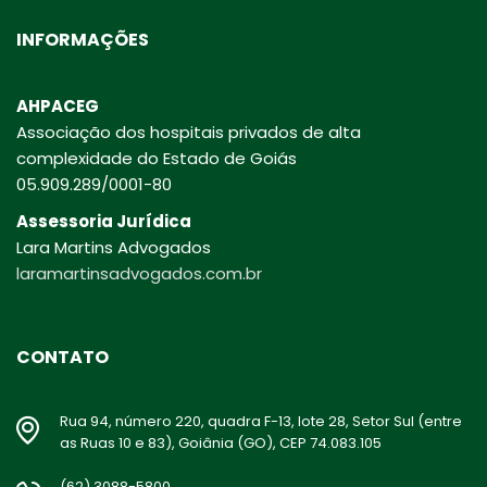
INFORMAÇÕES
AHPACEG
Associação dos hospitais privados de alta
complexidade do Estado de Goiás
05.909.289/0001-80
Assessoria Jurídica
Lara Martins Advogados
laramartinsadvogados.com.br
CONTATO
Rua 94, número 220, quadra F-13, lote 28, Setor Sul (entre
as Ruas 10 e 83), Goiânia (GO), CEP 74.083.105
(62) 3088-5800