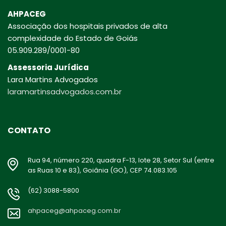
AHPACEG
Associação dos hospitais privados de alta
complexidade do Estado de Goiás
05.909.289/0001-80
Assessoria Jurídica
Lara Martins Advogados
laramartinsadvogados.com.br
CONTATO
Rua 94, número 220, quadra F-13, lote 28, Setor Sul (entre
as Ruas 10 e 83), Goiânia (GO), CEP 74.083.105
(62) 3088-5800
ahpaceg@ahpaceg.com.br