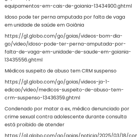
equipamentos-em-cais-de-goiania-13434900.ghtml
Idoso pode ter perna amputada por falta de vaga
em unidade de saúde em Goiânia
https://g1.globo.com/go/goias/videos-bom-dia-
go/video/idoso-pode-ter-perna-amputada-por-
falta-de-vaga-em-unidade-de-saude-em-goiania-
13435556.ghtml
Médicos suspeito de abuso tem CRM suspenso
https://g1.globo.com/go/goias/videos-ja-1-
edicao/video/medicos-suspeito-de-abuso-tem-
crm-suspenso-13436359.ghtml
Condenado por matar a ex, médico denunciado por
crime sexual contra adolescente durante consulta
está proibido de atender
https://g1.globo.com/go/goias/noticia/2025/03/18/c