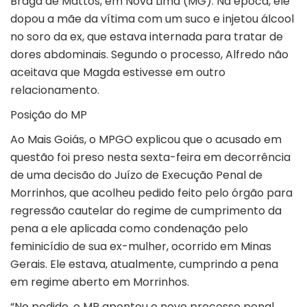
Braga de Mattos, em Nova Lima (MG). Na época, ele
dopou a mãe da vítima com um suco e injetou álcool
no soro da ex, que estava internada para tratar de
dores abdominais. Segundo o processo, Alfredo não
aceitava que Magda estivesse em outro
relacionamento.
Posição do MP
Ao Mais Goiás, o MPGO explicou que o acusado em
questão foi preso nesta sexta-feira em decorrência
de uma decisão do Juízo de Execução Penal de
Morrinhos, que acolheu pedido feito pelo órgão para
regressão cautelar do regime de cumprimento da
pena a ele aplicada como condenação pelo
feminicídio de sua ex-mulher, ocorrido em Minas
Gerais. Ele estava, atualmente, cumprindo a pena
em regime aberto em Morrinhos.
“No pedido, o MP apontou o novo processo penal