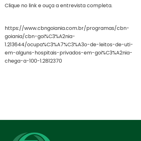
Clique no link e ouça a entrevista completa.
https://www.cbngoiania.com.br/programas/cbn-
goiania/cbn-goi%C3%A2nia-
1.213644/ocupa%C3%A7%C3%A3o-de-leitos-de-uti-
em-alguns-hospitais-privados-em-goi%C3%A2nia-
chega-a-100-1.2812370