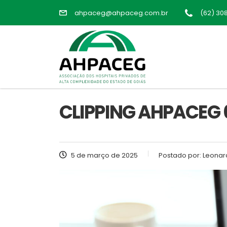
ahpaceg@ahpaceg.com.br
(62) 30
CLIPPING AHPACEG 
5 de março de 2025
Postado por:
Leonar