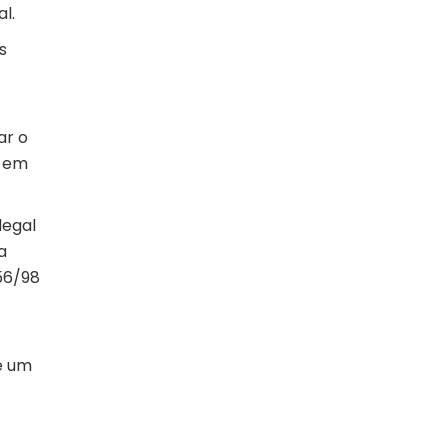
l.
s
ar o
s em
legal
a
56/98
e um