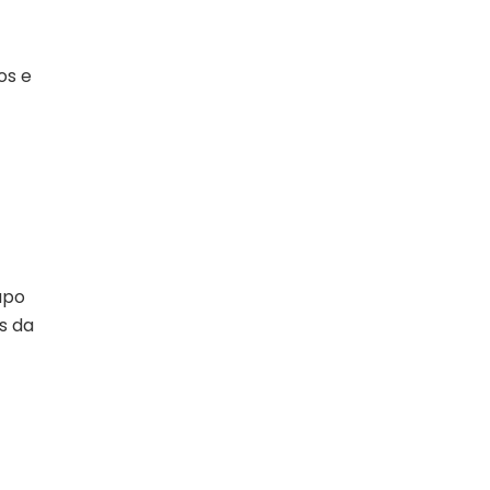
os e
upo
s da