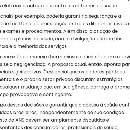
 eletrônicos integrados entre os sistemas de saúde.
hain, por exemplo, poderia garantir a segurança e a
que facilitaria a comunicação entre os diferentes níveis 
de exames e procedimentos. Além disso, a criação de
ra os planos de saúde, com a divulgação pública dos
cia e a melhoria dos serviços.
 coexistir de maneira harmoniosa e eficiente com o serv
 seja negligenciada. A proposta atual, então, aponta pa
ciais significativas. É essencial que os poderes públicos,
tais e o próprio setor privado discutam estratégias
 qualquer mudança que, em sua gênese, carrega a prom
mpo provocativa e contingente.
azo dessas decisões e garantir que o acesso à saúde cont
dadãos brasileiros, independentemente de sua condição
osta da ANS devem ser amplamente discutidas e
sentantes dos consumidores, profissionais de saúde,