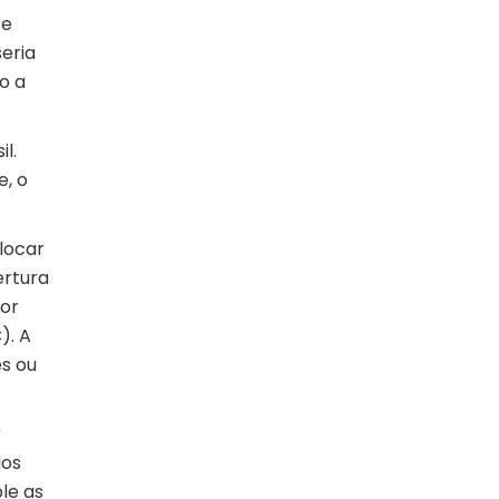
te
eria
o a
l.
e, o
locar
ertura
por
). A
es ou
r
dos
le as