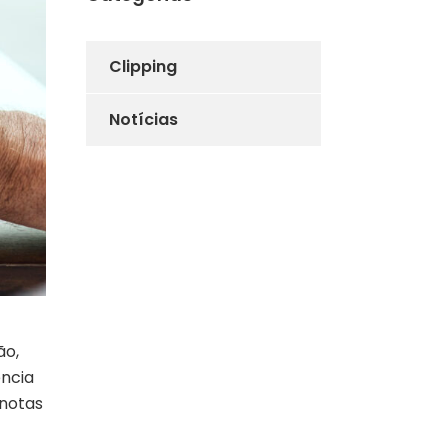
Clipping
Notícias
ão,
ência
 notas