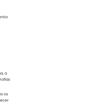
enta
a, a
rafias
ós os
recer