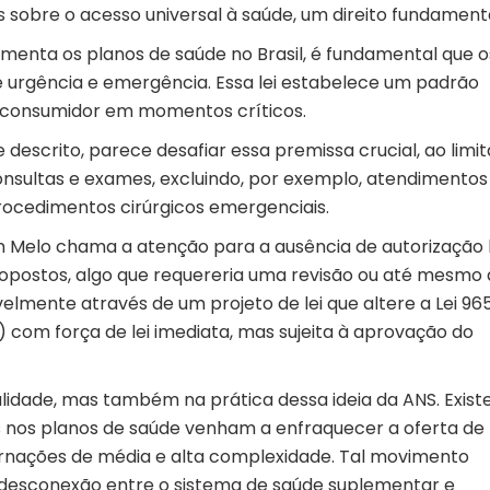
 sobre o acesso universal à saúde, um direito fundamenta
amenta os planos de saúde no Brasil, é fundamental que o
e urgência e emergência. Essa lei estabelece um padrão
 consumidor em momentos críticos.
descrito, parece desafiar essa premissa crucial, ao limit
nsultas e exames, excluindo, por exemplo, atendimento
procedimentos cirúrgicos emergenciais.
on Melo chama a atenção para a ausência de autorização 
opostos, algo que requereria uma revisão ou até mesmo 
elmente através de um projeto de lei que altere a Lei 96
 com força de lei imediata, mas sujeita à aprovação do
lidade, mas também na prática dessa ideia da ANS. Exist
s nos planos de saúde venham a enfraquecer a oferta de
rnações de média e alta complexidade. Tal movimento
desconexão entre o sistema de saúde suplementar e