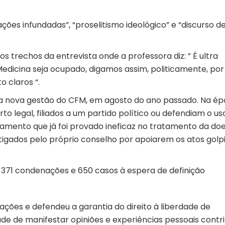
ões infundadas”, “proselitismo ideológico” e “discurso de
s trechos da entrevista onde a professora diz: ” É ultra
dicina seja ocupado, digamos assim, politicamente, por
o claros “.
 da nova gestão do CFM, em agosto do ano passado. Na ép
to legal, filiados a um partido político ou defendiam o us
camento que já foi provado ineficaz no tratamento da do
stigados pelo próprio conselho por apoiarem os atos golp
m 371 condenações e 650 casos à espera de definição
ações e defendeu a garantia do direito à liberdade de
ade de manifestar opiniões e experiências pessoais contri