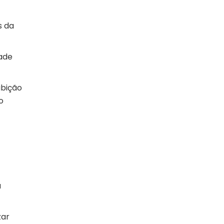
s da
dade
ibição
o
a
zar