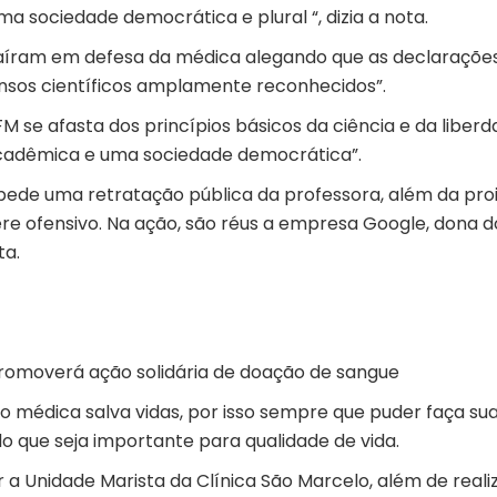
a sociedade democrática e plural “, dizia a nota.
aíram em defesa da médica alegando que as declaraçõe
ensos científicos amplamente reconhecidos”.
CFM se afasta dos princípios básicos da ciência e da liber
cadêmica e uma sociedade democrática”.
 pede uma retratação pública da professora, além da pro
re ofensivo. Na ação, são réus a empresa Google, dona d
ta.
promoverá ação solidária de doação de sangue
 médica salva vidas, por isso sempre que puder faça su
o que seja importante para qualidade de vida.
r a Unidade Marista da Clínica São Marcelo, além de reali