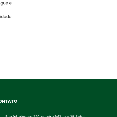
ngue e
nidade
ONTATO
Rua 94, número 220, quadra F-13, lote 28, Setor