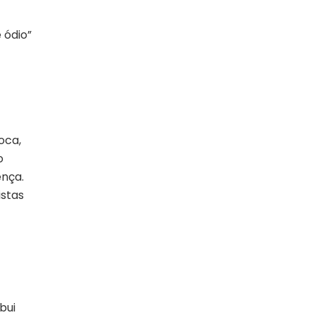
 ódio”
oca,
o
ença.
istas
bui