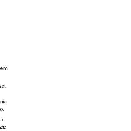
e em
ia,
mia
o.
ra
não