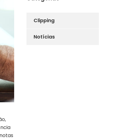
Clipping
Notícias
ão,
ência
 notas