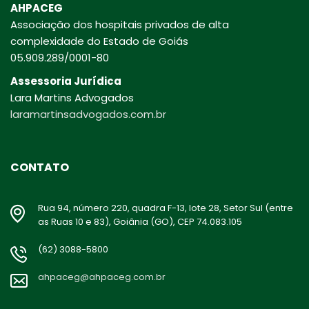
AHPACEG
Associação dos hospitais privados de alta
complexidade do Estado de Goiás
05.909.289/0001-80
Assessoria Jurídica
Lara Martins Advogados
laramartinsadvogados.com.br
CONTATO
Rua 94, número 220, quadra F-13, lote 28, Setor Sul (entre
as Ruas 10 e 83), Goiânia (GO), CEP 74.083.105
(62) 3088-5800
ahpaceg@ahpaceg.com.br