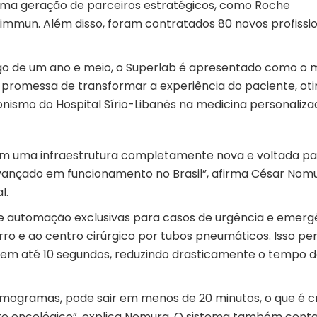
tima geração de parceiros estratégicos, como Roche
oimmun. Além disso, foram contratados 80 novos profissio
ngo de um ano e meio, o Superlab é apresentado como o 
promessa de transformar a experiência do paciente, oti
nismo do Hospital Sírio-Libanês na medicina personaliza
 com uma infraestrutura completamente nova e voltada pa
s avançado em funcionamento no Brasil”, afirma César Nom
l.
de automação exclusivas para casos de urgência e emerg
o e ao centro cirúrgico por tubos pneumáticos. Isso pe
em até 10 segundos, reduzindo drasticamente o tempo 
mogramas, pode sair em menos de 20 minutos, o que é cr
to oncológico”, explica Nomura. O sistema também cont