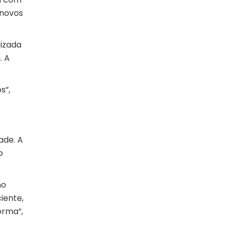
 novos
tizada
. A
s”,
ade. A
o
no
iente,
orma”,