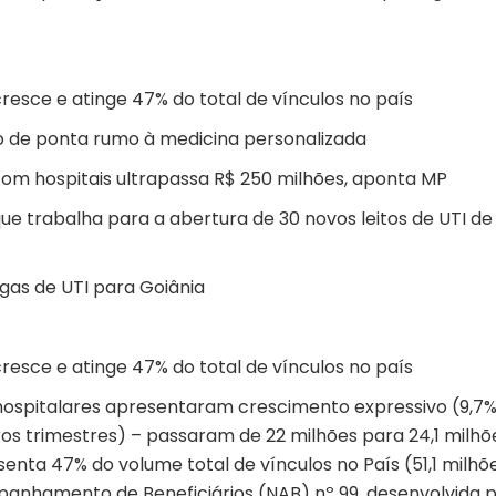
sce e atinge 47% do total de vínculos no país
io de ponta rumo à medicina personalizada
a com hospitais ultrapassa R$ 250 milhões, aponta MP
ue trabalha para a abertura de 30 novos leitos de UTI de
agas de UTI para Goiânia
sce e atinge 47% do total de vínculos no país
ospitalares apresentaram crescimento expressivo (9,7
os trimestres) – passaram de 22 milhões para 24,1 milhõ
nta 47% do volume total de vínculos no País (51,1 milhõe
panhamento de Beneficiários (NAB) nº 99, desenvolvida 