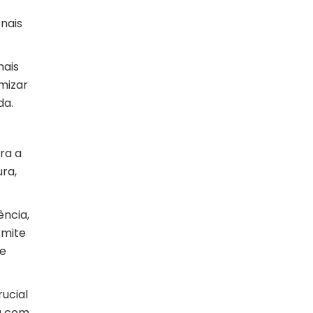
nais
mais
mizar
da.
ra a
ura,
ência,
rmite
de
ucial
a com