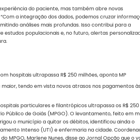
experiência do paciente, mas também abre novas
ia. “Com a integração dos dados, podemos cruzar informaç
tindo análises mais profundas. Isso contribui para a
e estudos populacionais e, no futuro, alertas personaliza
ra.
a com hospitais ultrapassa R$ 250 milhões, aponta MP
a maior, tendo em vista novos atrasos nos pagamentos à
ospitais particulares e filantrópicos ultrapassa os R$ 250
io Público de Goiás (MPGO). O levantamento, feito em m
gou o município a quitar os débitos, identificou ainda o
tamento Intenso (UTI) e enfermaria na cidade. Coordena
 do MPGO, Marlene Nunes, disse ao Jornal Opção que o
v