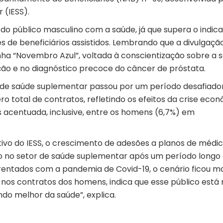
 (IESS).
 público masculino com a saúde, já que supera o indic
es de beneficiários assistidos. Lembrando que a divulgaçã
a “Novembro Azul”, voltada à conscientização sobre a 
o e no diagnóstico precoce do câncer de próstata.
r de saúde suplementar passou por um período desafiador
 total de contratos, refletindo os efeitos da crise eco
is acentuada, inclusive, entre os homens (6,7%) em
ivo do IESS, o crescimento de adesões a planos de médi
 no setor de saúde suplementar após um período longo
rentados com a pandemia de Covid-19, o cenário ficou ma
 nos contratos dos homens, indica que esse público está
do melhor da saúde”, explica.