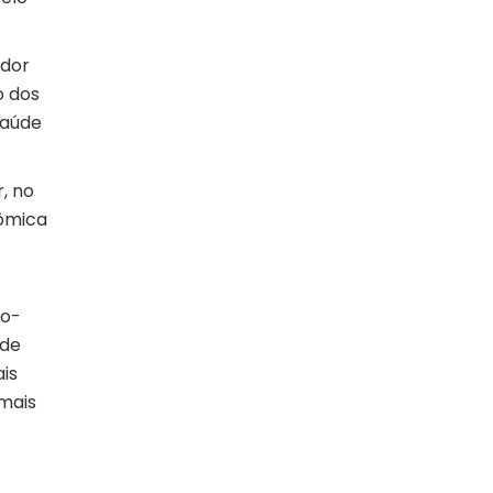
ador
o dos
saúde
, no
nômica
co-
 de
is
 mais