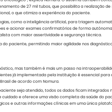
mento de 27 mil tubos, que possibilita a realização de
nal, o que otimiza a experiência do paciente.
as, como a inteligência artificial, para triagem automa
ções e acionar exames confirmatórios de forma autônoma
ialista com maior assertividade e segurança técnica.
 do paciente, permitindo maior agilidade nos diagnóstico
óstico, mas também é mais um passo na intraoperabilid
entes já implementada pela instituição é essencial para 
 Brasil de acordo com Nomura.
ciente seja atendido, todos os dados ficam integrados 
 de cuidado e oferece uma visão completa da saúde do pac
gicos e outras informações clínicas em uma única plataf