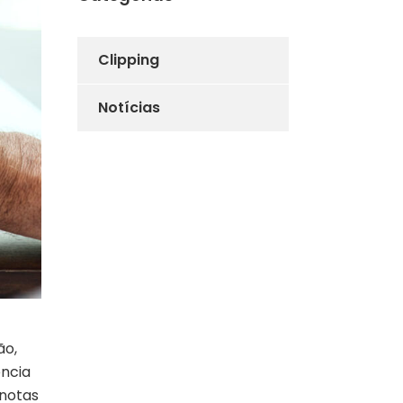
Clipping
Notícias
ão,
ência
 notas