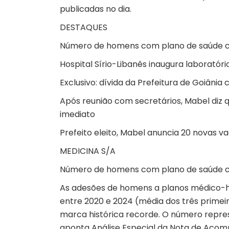
publicadas no dia.
DESTAQUES
Número de homens com plano de saúde cre
Hospital Sírio-Libanês inaugura laboratór
Exclusivo: dívida da Prefeitura de Goiâni
Após reunião com secretários, Mabel diz q
imediato
Prefeito eleito, Mabel anuncia 20 novas v
MEDICINA S/A
Número de homens com plano de saúde cre
As adesões de homens a planos médico-h
entre 2020 e 2024 (média dos três primeir
marca histórica recorde. O número represe
aponta Análise Especial da Nota de Acom