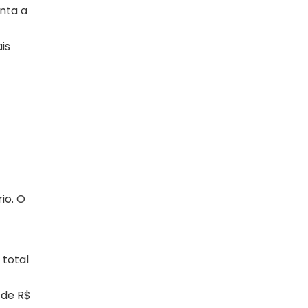
onta a
is
io. O
 total
 de R$