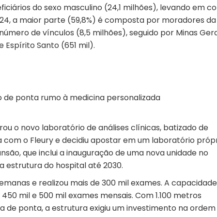
ficiários do sexo masculino (24,1 milhões), levando em c
024, a maior parte (59,8%) é composta por moradores da
número de vínculos (8,5 milhões), seguido por Minas Gera
e Espírito Santo (651 mil).
io de ponta rumo à medicina personalizada
rou o novo laboratório de análises clínicas, batizado de
ia com o Fleury e decidiu apostar em um laboratório própr
são, que inclui a inauguração de uma nova unidade no
a estrutura do hospital até 2030.
emanas e realizou mais de 300 mil exames. A capacidade
450 mil e 500 mil exames mensais. Com 1.100 metros
a de ponta, a estrutura exigiu um investimento na ordem