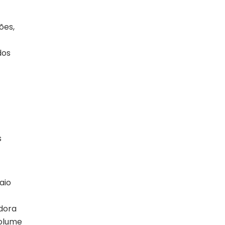
ões,
dos
s
aio
dora
olume