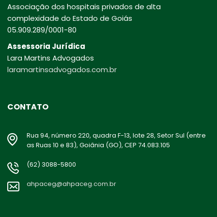
Associação dos hospitais privados de alta
complexidade do Estado de Goiás
05.909.289/0001-80
Assessoria Jurídica
Lara Martins Advogados
laramartinsadvogados.com.br
CONTATO
Rua 94, número 220, quadra F-13, lote 28, Setor Sul (entre
as Ruas 10 e 83), Goiânia (GO), CEP 74.083.105
(62) 3088-5800
ahpaceg@ahpaceg.com.br