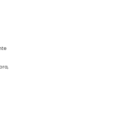
nte
ora,