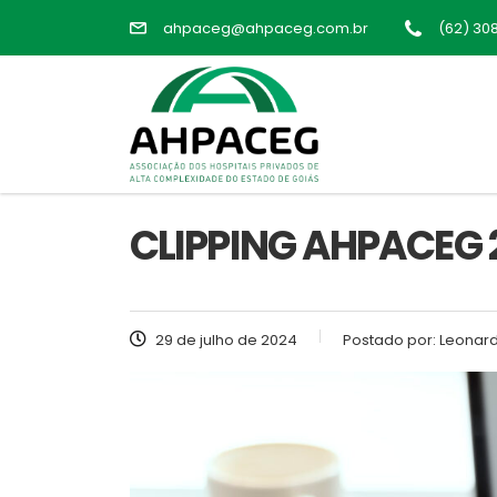
ahpaceg@ahpaceg.com.br
(62) 30
CLIPPING AHPACEG 2
29 de julho de 2024
Postado por:
Leonard