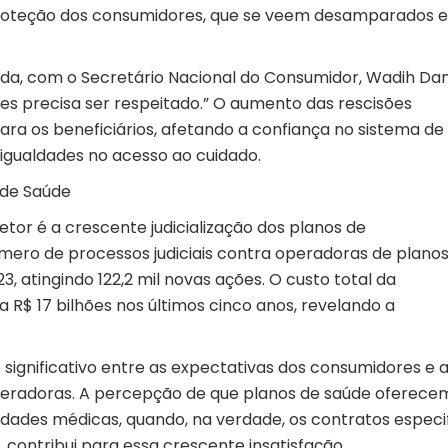
proteção dos consumidores, que se veem desamparados 
ada, com o Secretário Nacional do Consumidor, Wadih Da
es precisa ser respeitado.” O aumento das rescisões
para os beneficiários, afetando a confiança no sistema de
gualdades no acesso ao cuidado.
s de Saúde
tor é a crescente judicialização dos planos de
ero de processos judiciais contra operadoras de planos
, atingindo 122,2 mil novas ações. O custo total da
a R$ 17 bilhões nos últimos cinco anos, revelando a
to significativo entre as expectativas dos consumidores e 
operadoras. A percepção de que planos de saúde oferec
idades médicas, quando, na verdade, os contratos espec
 contribui para essa crescente insatisfação.