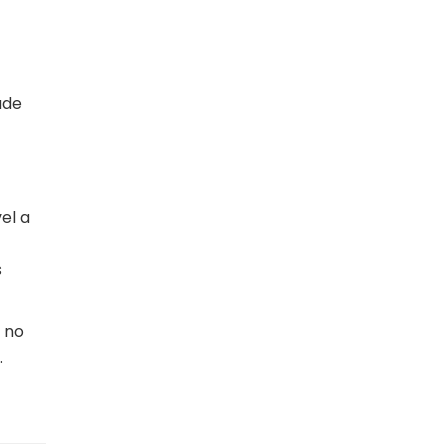
ade
el a
s
 no
.