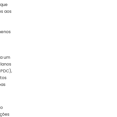
 que
os aos
ômenos
la um
planos
DPDC),
tos
oas
do
ições