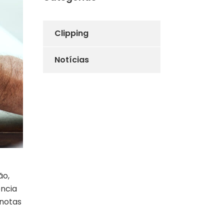
Clipping
Notícias
ão,
ência
 notas