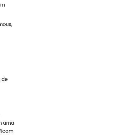
em
mous,
 de
a
em uma
ificam