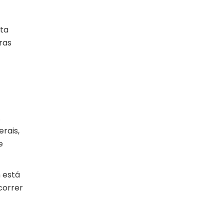
nta
ras
.
rais,
e
 está
correr