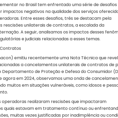
lementar
no Brasil tem enfrentado uma série de desafios
r impactos negativos na qualidade dos serviços oferecid
peradoras. Entre esses desafios, três se destacam pela
rescisões unilaterais de contratos, a escalada da
internação. A seguir, analisamos os impactos desses fen
latórias e judiciais relacionadas a esses temas.
 Contratos
enacon) emitiu recentemente uma
Nota Técnica
que reve
cionadas a cancelamentos unilaterais de contratos de 
elo Departamento de Proteção e Defesa do Consumidor (
 e agora em 2024, observamos uma onda de cancelamen
uindo muitos em situações vulneráveis, como idosos e pess
nto.
s operadoras realizaram rescisões que impactaram
 dos quais estavam em tratamento contínuo ou enfrentan
sões, muitas vezes justificadas por inadimplência ou cond