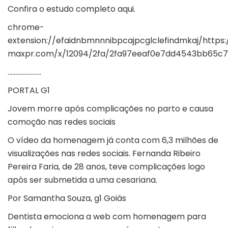
Confira o estudo completo
aqui
.
chrome-
extension://efaidnbmnnnibpcajpcglclefindmkaj/
https:
maxpr.com/x/12094/2fa/2fa97eeaf0e7dd4543bb65c7
………………….
PORTAL G1
Jovem morre após complicações no parto e causa
comoção nas redes sociais
O vídeo da homenagem já conta com 6,3 milhões de
visualizações nas redes sociais. Fernanda Ribeiro
Pereira Faria, de 28 anos, teve complicações logo
após ser submetida a uma cesariana.
Por Samantha Souza, g1 Goiás
Dentista emociona a web com homenagem para