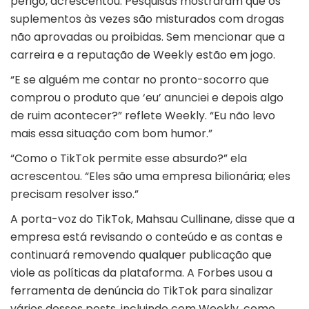
perigo, acrescentou. Pesquisas mostraram que os
suplementos às vezes são misturados com drogas
não aprovadas ou proibidas. Sem mencionar que a
carreira e a reputação de Weekly estão em jogo.
“E se alguém me contar no pronto-socorro que
comprou o produto que ‘eu’ anunciei e depois algo
de ruim acontecer?” reflete Weekly. “Eu não levo
mais essa situação com bom humor.”
“Como o TikTok permite esse absurdo?” ela
acrescentou. “Eles são uma empresa bilionária; eles
precisam resolver isso.”
A porta-voz do TikTok, Mahsau Cullinane, disse que a
empresa está revisando o conteúdo e as contas e
continuará removendo qualquer publicação que
viole as políticas da plataforma. A Forbes usou a
ferramenta de denúncia do TikTok para sinalizar
vários desses posts, incluindo com Weekly, como