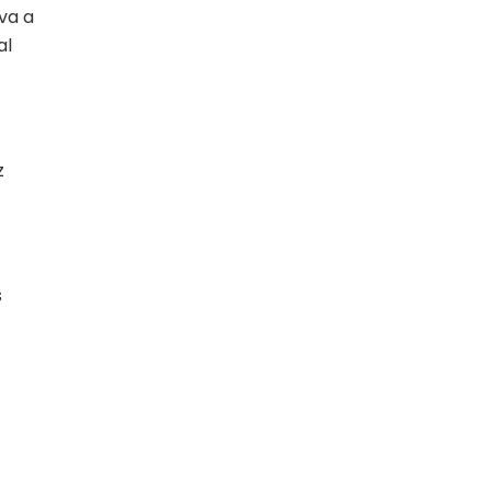
va a
al
z
s