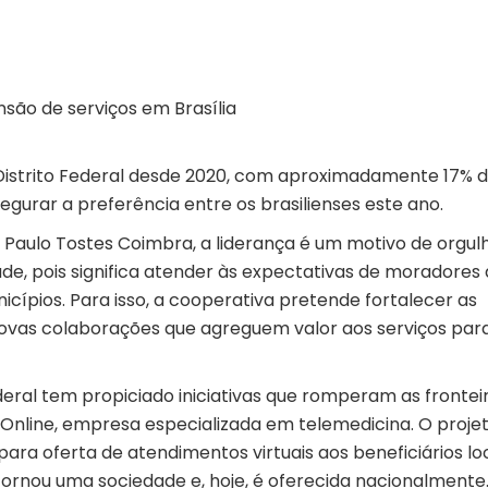
ão de serviços em Brasília
Distrito Federal desde 2020, com aproximadamente 17% 
gurar a preferência entre os brasilienses este ano.
 Paulo Tostes Coimbra, a liderança é um motivo de orgulh
 pois significa atender às expectativas de moradores 
icípios. Para isso, a cooperativa pretende fortalecer as
ovas colaborações que agreguem valor aos serviços par
ederal tem propiciado iniciativas que romperam as frontei
 Online, empresa especializada em telemedicina. O proje
ara oferta de atendimentos virtuais aos beneficiários loc
 tornou uma sociedade e, hoje, é oferecida nacionalmente