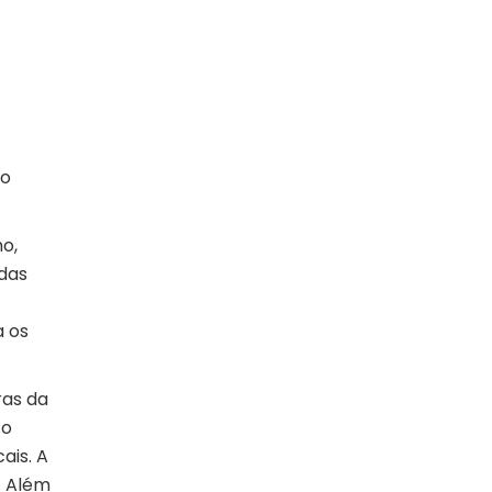
do
o,
das
a os
ras da
to
ais. A
. Além