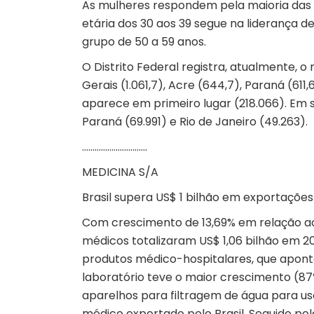
As mulheres respondem pela maioria das 
etária dos 30 aos 39 segue na liderança d
grupo de 50 a 59 anos.
O Distrito Federal registra, atualmente, o 
Gerais (1.061,7), Acre (644,7), Paraná (61
aparece em primeiro lugar (218.066). Em se
Paraná (69.991) e Rio de Janeiro (49.263).
………………………….
MEDICINA S/A
Brasil supera US$ 1 bilhão em exportaçõe
Com crescimento de 13,69% em relação ao
médicos
totalizaram US$ 1,06 bilhão em 2
produtos médico-hospitalares, que apon
laboratório teve o maior crescimento (87%
aparelhos para filtragem de água para uso
médico exportado pelo Brasil. Seguido pel