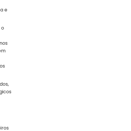
na e
 o
enos
 em
vos
dos,
gicos
iros