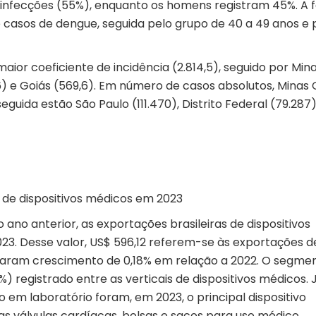
infecções (55%), enquanto os homens registram 45%. A f
e casos de dengue, seguida pelo grupo de 40 a 49 anos e 
maior coeficiente de incidência (2.814,5), seguido por Min
1,6) e Goiás (569,6). Em número de casos absolutos, Minas 
guida estão São Paulo (111.470), Distrito Federal (79.287)
s de dispositivos médicos em 2023
 ano anterior, as
exportações
brasileiras de
dispositivos
023. Desse valor, US$ 596,12 referem-se às exportações d
taram crescimento de 0,18% em relação a 2022. O segme
) registrado entre as verticais de dispositivos médicos. 
 em laboratório foram, em 2023, o principal dispositivo
as válvulas cardíacas, bolsas e sacos para uso médico,