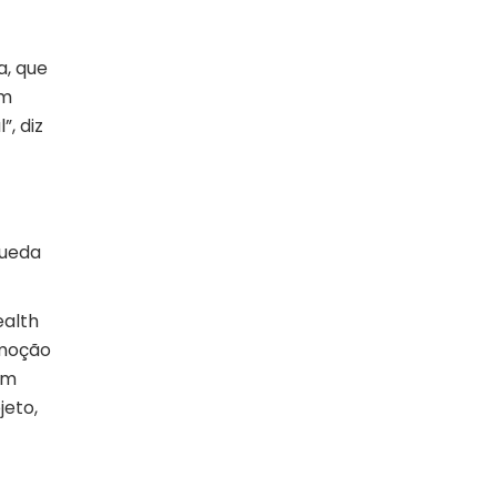
a, que
Em
, diz
queda
ealth
omoção
am
jeto,