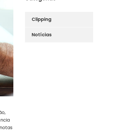
Clipping
Notícias
ão,
ência
 notas