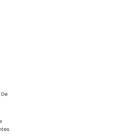
. De
e
ntes.