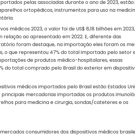
exportados pelas associadas durante o ano de 2023, estão:
 aparelhos ortopédicos, instrumentos para uso na medici
tária.
s médicos 2023, o valor foi de US$ 8,18 bilhões em 2023,
 relação ao apresentado em 2022. E, diferente das
ratório foram destaque, na importação eles foram os m
s, o que representou 47% do total importado pelo setor
portações de produtos médico-hospitalares, essas
do total comprado pelo Brasil do exterior em dispositi
ositivos médicos importados pelo Brasil estão Estados Uni
as principais mercadorias importadas os produtos imunoló
relhos para medicina e cirurgia, sondas/cateteres e os
s mercados consumidores dos dispositivos médicos brasile