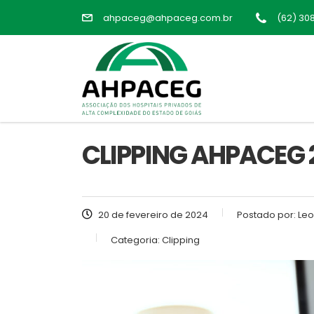
ahpaceg@ahpaceg.com.br
(62) 30
CLIPPING AHPACEG 
20 de fevereiro de 2024
Postado por:
Leo
Categoria:
Clipping