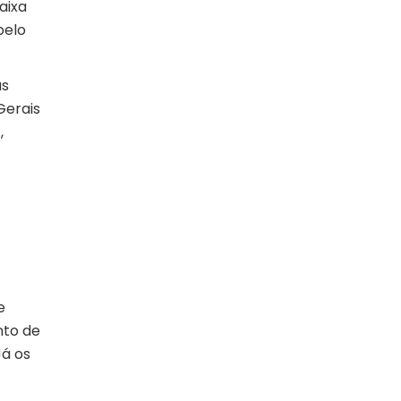
aixa
pelo
as
Gerais
,
e
nto de
Já os