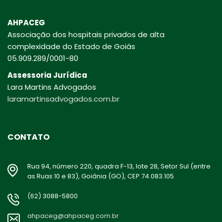
AHPACEG
Associação dos hospitais privados de alta
complexidade do Estado de Goiás
05.909.289/0001-80
Assessoria Jurídica
Lara Martins Advogados
laramartinsadvogados.com.br
CONTATO
Rua 94, número 220, quadra F-13, lote 28, Setor Sul (entre
as Ruas 10 e 83), Goiânia (GO), CEP 74.083.105
(62) 3088-5800
ahpaceg@ahpaceg.com.br