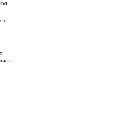
rma
dos
 o
ciais,