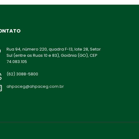
ONTATO
Rua 94, número 220, quadra F-13, lote 28, Setor
Sul (entre as Ruas 10 e 83), Goiânia (GO), CEP
74.083.105
(62) 3088-5800
ahpaceg@ahpaceg.com.br