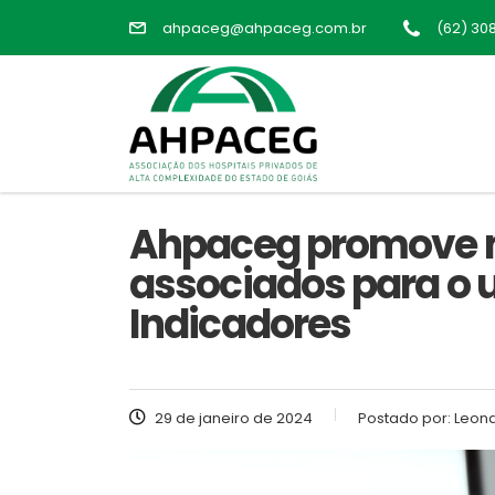
ahpaceg@ahpaceg.com.br
(62) 30
Ahpaceg promove 
associados para o 
Indicadores
29 de janeiro de 2024
Postado por:
Leona