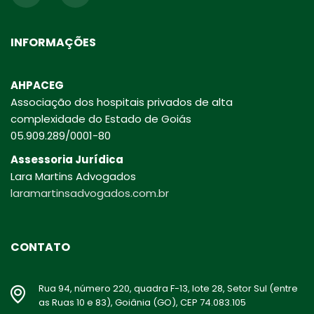
INFORMAÇÕES
AHPACEG
Associação dos hospitais privados de alta
complexidade do Estado de Goiás
05.909.289/0001-80
Assessoria Jurídica
Lara Martins Advogados
laramartinsadvogados.com.br
CONTATO
Rua 94, número 220, quadra F-13, lote 28, Setor Sul (entre
as Ruas 10 e 83), Goiânia (GO), CEP 74.083.105