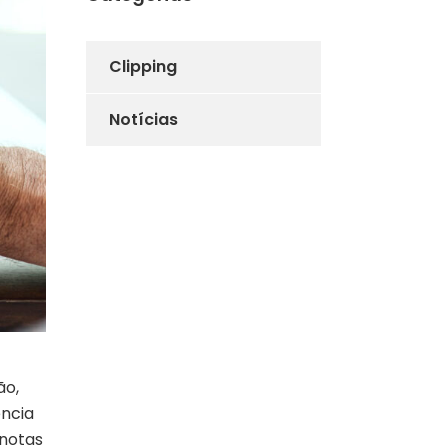
Clipping
Notícias
ão,
ência
 notas