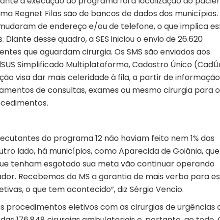
rante a execução do programa foi a localização do pacien
ema Regnet Filas são de bancos de dados dos municípios.
mudaram de endereço e/ou de telefone, o que implica es
. Diante desse quadro, a SES iniciou o envio de 26.620
entes que aguardam cirurgia. Os SMS são enviados aos
SUS Simplificado Multiplataforma, Cadastro Único (CadÚ
ão visa dar mais celeridade à fila, a partir de informaçã
ndamentos de consultas, exames ou mesmo cirurgia para o
ocedimentos.
ecutantes do programa 12 não haviam feito nem 1% das
utro lado, há municípios, como Aparecida de Goiânia, que
que tenham esgotado sua meta vão continuar operando
dor. Recebemos do MS a garantia de mais verba para e
ivas, o que tem acontecido”, diz Sérgio Vencio.
os procedimentos eletivos com as cirurgias de urgências
as 176.848 cirurgias ambulatoriais e, portanto, ao todo, 