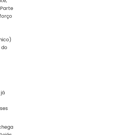
te,
 Parte
forço
nico)
o do
 já
sses
 chega
Goiás