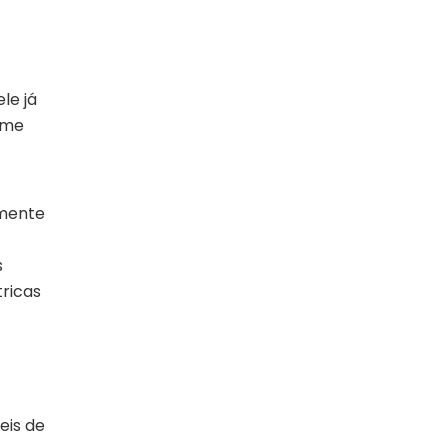
le já
 me
lmente
s
tricas
eis de