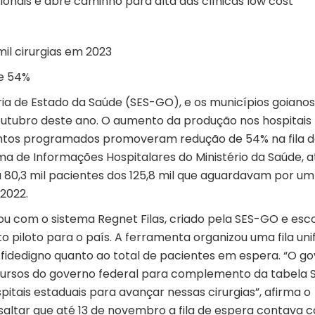
nais e abre caminho para alta das clínicas low cost
mil cirurgias em 2023
de 54%
ia de Estado da Saúde (SES-GO), e os municípios goianos
 a outubro deste ano. O aumento da produção nos hospitais
entos programados promoveram redução de 54% na fila 
ema de Informações Hospitalares do Ministério da Saúde, a
u 80,3 mil pacientes dos 125,8 mil que aguardavam por um
2022.
ou com o sistema Regnet Filas, criado pela SES-GO e esc
o piloto para o país. A ferramenta organizou uma fila uni
fidedigno quanto ao total de pacientes em espera. “O g
ursos do governo federal para complemento da tabela S
pitais estaduais para avançar nessas cirurgias”, afirma o
ssaltar que até 13 de novembro a fila de espera contava 