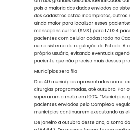
Um dos grandes desafios identificados du
pois a maioria dos dados enviados ao sist
dos cadastros estão incompletos, outros 
ainda maior para localizar esses pacientes
mensagens curtas (SMS) para 17.024 paci
pacientes com celular cadastrado no Cad
ou no sistema de regulação do Estado. A aç
próprio usuário, evitando eventuais age
paciente que não precisa mais desses pr
Municípios zero fila
Dos 40 municípios apresentados como ex
cirurgias programadas, até outubro. Por o
superaram a meta em 100%. “Municípios 
pacientes enviados pelo Complexo Regula
municípios continuarem executando as elet
De janeiro a outubro deste ano, a soma d
a 154.647. Da mesma forma, foram realizad