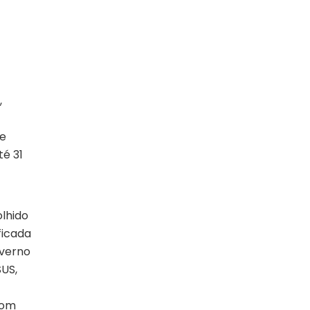
,
de
té 31
olhido
ficada
overno
US,
com