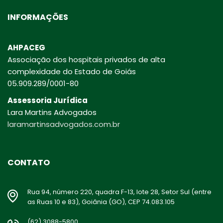
INFORMAÇÕES
AHPACEG
Associação dos hospitais privados de alta
complexidade do Estado de Goiás
05.909.289/0001-80
Assessoria Jurídica
Lara Martins Advogados
laramartinsadvogados.com.br
CONTATO
Rua 94, número 220, quadra F-13, lote 28, Setor Sul (entre
as Ruas 10 e 83), Goiânia (GO), CEP 74.083.105
(62) 3088-5800