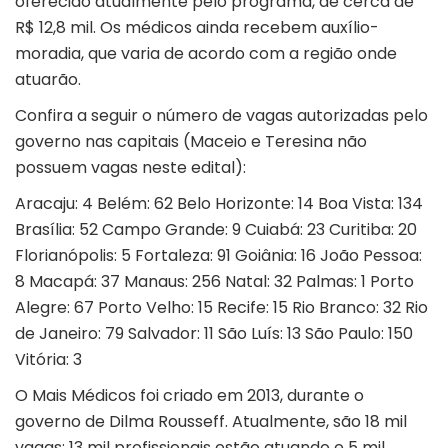
oferecido atualmente pelo programa, de cerca de
R$ 12,8 mil. Os médicos ainda recebem auxílio-
moradia, que varia de acordo com a região onde
atuarão.
Confira a seguir o número de vagas autorizadas pelo
governo nas capitais (Maceio e Teresina não
possuem vagas neste edital):
Aracaju: 4 Belém: 62 Belo Horizonte: 14 Boa Vista: 134
Brasília: 52 Campo Grande: 9 Cuiabá: 23 Curitiba: 20
Florianópolis: 5 Fortaleza: 91 Goiânia: 16 João Pessoa:
8 Macapá: 37 Manaus: 256 Natal: 32 Palmas: 1 Porto
Alegre: 67 Porto Velho: 15 Recife: 15 Rio Branco: 32 Rio
de Janeiro: 79 Salvador: 11 São Luís: 13 São Paulo: 150
Vitória: 3
O Mais Médicos foi criado em 2013, durante o
governo de Dilma Rousseff. Atualmente, são 18 mil
vagas: 13 mil profissionais estão atuando e 5 mil