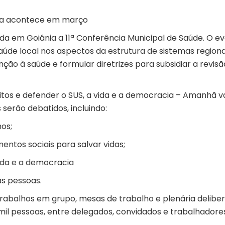
nia acontece em março
zada em Goiânia a 11ª Conferência Municipal de Saúde. O e
aúde local nos aspectos da estrutura de sistemas regiona
ção à saúde e formular diretrizes para subsidiar a revisã
itos e defender o SUS, a vida e a democracia – Amanhã va
s serão debatidos, incluindo:
mos;
mentos sociais para salvar vidas;
 vida e a democracia
as pessoas.
abalhos em grupo, mesas de trabalho e plenária deliber
mil pessoas, entre delegados, convidados e trabalhadores