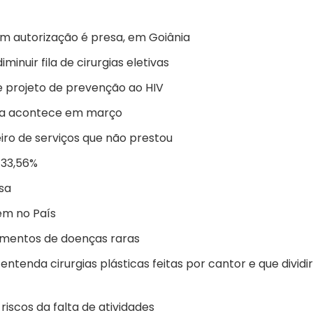
sem autorização é presa, em Goiânia
minuir fila de cirurgias eletivas
e projeto de prevenção ao HIV
nia acontece em março
ro de serviços que não prestou
 33,56%
sa
em no País
tamentos de doenças raras
entenda cirurgias plásticas feitas por cantor e que divid
iscos da falta de atividades