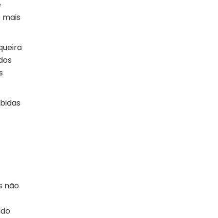
e
o mais
queira
dos
s
ebidas
s não
ado