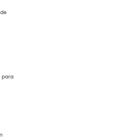
 de
s para
m