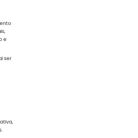
vento
is,
o e
i ser
ativa,
.