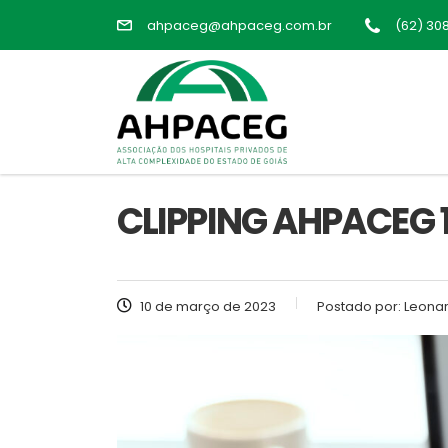
ahpaceg@ahpaceg.com.br
(62) 30
CLIPPING AHPACEG 
10 de março de 2023
Postado por:
Leonar