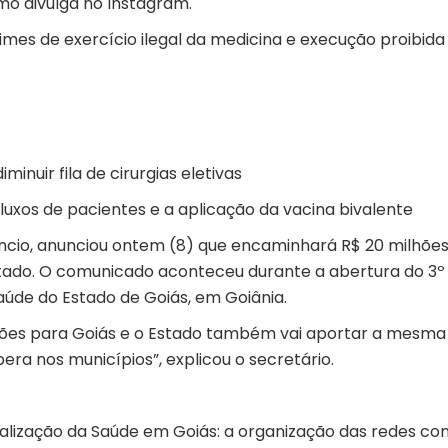
mo divulga no Instagram.
rimes de exercício ilegal da medicina e execução proibida
minuir fila de cirurgias eletivas
uxos de pacientes e a aplicação da vacina bivalente
encio, anunciou ontem (8) que encaminhará R$ 20 milhõe
o estado. O comunicado aconteceu durante a abertura do 3º
aúde do Estado de Goiás, em Goiânia.
lhões para Goiás e o Estado também vai aportar a mesma
era nos municípios”, explicou o secretário.
nalização da Saúde em Goiás: a organização das redes co