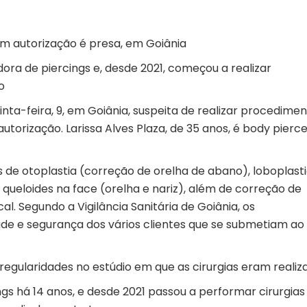
sem autorização é presa, em Goiânia
adora de piercings e, desde 2021, começou a realizar
o
nta-feira, 9, em Goiânia, suspeita de realizar procedime
utorização. Larissa Alves Plaza, de 35 anos, é body pierc
s de otoplastia (correção de orelha de abano), loboplast
 queloides na face (orelha e nariz), além de correção de
al. Segundo a Vigilância Sanitária de Goiânia, os
e e segurança dos vários clientes que se submetiam ao
irregularidades no estúdio em que as cirurgias eram realiz
cings há 14 anos, e desde 2021 passou a performar cirurgias