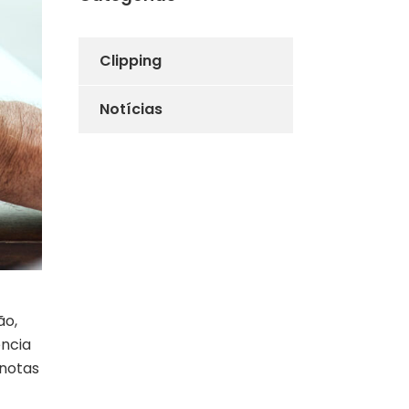
Clipping
Notícias
ão,
ência
 notas