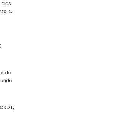
 dias
nte. O
.
ro de
saúde
 CRDT,