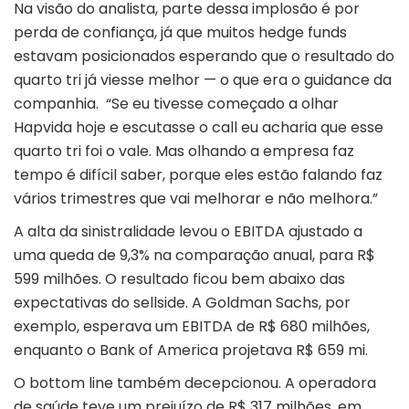
Na visão do analista, parte dessa implosão é por
perda de confiança, já que muitos hedge funds
estavam posicionados esperando que o resultado do
quarto tri já viesse melhor — o que era o guidance da
companhia. “Se eu tivesse começado a olhar
Hapvida hoje e escutasse o call eu acharia que esse
quarto tri foi o vale. Mas olhando a empresa faz
tempo é difícil saber, porque eles estão falando faz
vários trimestres que vai melhorar e não melhora.”
A alta da sinistralidade levou o EBITDA ajustado a
uma queda de 9,3% na comparação anual, para R$
599 milhões. O resultado ficou bem abaixo das
expectativas do sellside. A Goldman Sachs, por
exemplo, esperava um EBITDA de R$ 680 milhões,
enquanto o Bank of America projetava R$ 659 mi.
O bottom line também decepcionou. A operadora
de saúde teve um prejuízo de R$ 317 milhões, em