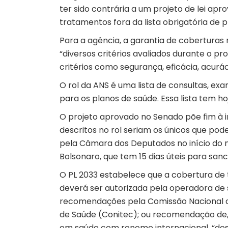
ter sido contrária a um projeto de lei ap
tratamentos fora da lista obrigatória de 
Para a agência, a garantia de coberturas 
“diversos critérios avaliados durante o p
critérios como segurança, eficácia, acurá
O rol da ANS é uma lista de consultas, exa
para os planos de saúde. Essa lista tem hoj
O projeto aprovado no Senado põe fim à int
descritos no rol seriam os únicos que pode
pela Câmara dos Deputados no início do m
Bolsonaro, que tem 15 dias úteis para sanc
O PL 2033 estabelece que a cobertura de 
deverá ser autorizada pela operadora de 
recomendações pela Comissão Nacional d
de Saúde (Conitec); ou recomendação de,
em saúde com renome internacional, “de