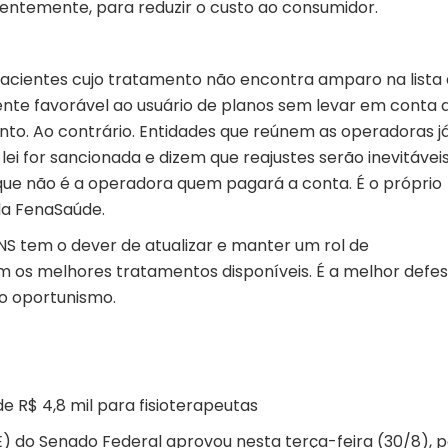
uentemente, para reduzir o custo ao consumidor.
pacientes cujo tratamento não encontra amparo na lista
te favorável ao usuário de planos sem levar em conta 
to. Ao contrário. Entidades que reúnem as operadoras j
ei for sancionada e dizem que reajustes serão inevitáveis
que não é a operadora quem pagará a conta. É o próprio
 da FenaSaúde.
S tem o dever de atualizar e manter um rol de
m os melhores tratamentos disponíveis. É a melhor defe
ro oportunismo.
e R$ 4,8 mil para fisioterapeutas
 do Senado Federal aprovou nesta terça-feira (30/8), p