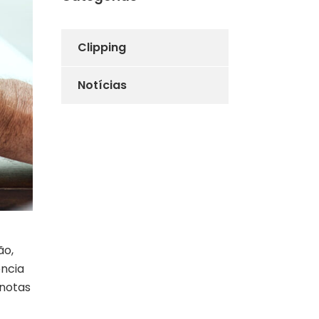
Clipping
Notícias
ão,
ência
 notas