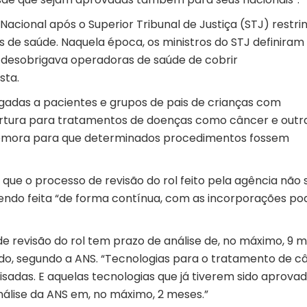
Nacional após o Superior Tribunal de Justiça (STJ) restrin
 de saúde. Naquela época, os ministros do STJ definiram
e desobrigava operadoras de saúde de cobrir
sta.
gadas a pacientes e grupos de pais de crianças com
ertura para tratamentos de doenças como câncer e outr
demora para que determinados procedimentos fossem
que o processo de revisão do rol feito pela agência não 
á sendo feita “de forma contínua, com as incorporações p
de revisão do rol tem prazo de análise de, no máximo, 9 
uído, segundo a ANS. “Tecnologias para o tratamento de c
sadas. E aquelas tecnologias que já tiverem sido aprova
álise da ANS em, no máximo, 2 meses.”