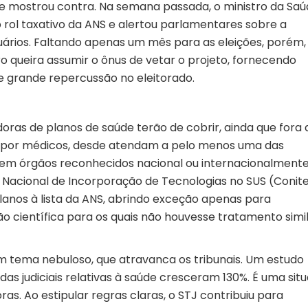
se mostrou contra. Na semana passada, o ministro da Saú
 rol taxativo da ANS e alertou parlamentares sobre a
uários. Faltando apenas um mês para as eleições, porém,
o queira assumir o ônus de vetar o projeto, fornecendo
 grande repercussão no eleitorado.
oras de planos de saúde terão de cobrir, ainda que fora 
os por médicos, desde atendam a pelo menos uma das
 em órgãos reconhecidos nacional ou internacionalmente
acional de Incorporação de Tecnologias no SUS (Conite
planos à lista da ANS, abrindo exceção apenas para
científica para os quais não houvesse tratamento simi
m tema nebuloso, que atravanca os tribunais. Um estudo
as judiciais relativas à saúde cresceram 130%. É uma sit
s. Ao estipular regras claras, o STJ contribuiu para