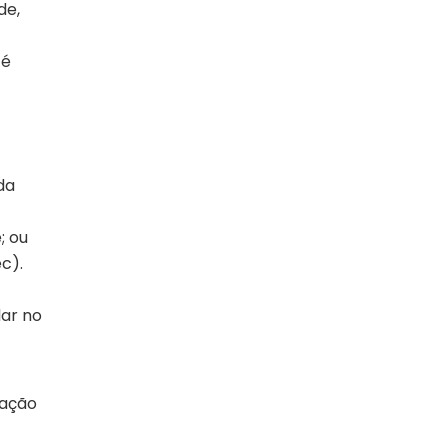
de,
 é
da
; ou
c).
lar no
uação