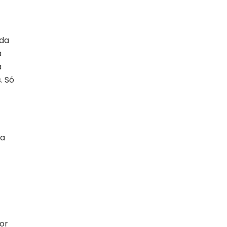
 da
a
á
. Só
sa
or