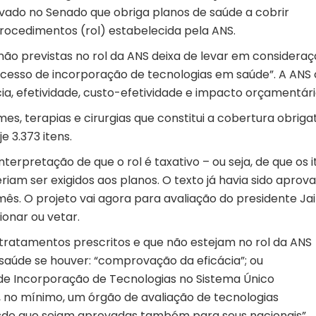
rovado no Senado que obriga planos de saúde a cobrir
procedimentos (rol) estabelecida pela ANS.
não previstas no rol da ANS deixa de levar em considera
rocesso de incorporação de tecnologias em saúde”. A ANS 
cia, efetividade, custo-efetividade e impacto orçamentári
mes, terapias e cirurgias que constitui a cobertura obriga
e 3.373 itens.
erpretação de que o rol é taxativo – ou seja, de que os i
riam ser exigidos aos planos. O texto já havia sido aprov
ês. O projeto vai agora para avaliação do presidente Jai
ionar ou vetar.
tratamentos prescritos e que não estejam no rol da ANS
saúde se houver: “comprovação da eficácia”; ou
e Incorporação de Tecnologias no Sistema Único
 no mínimo, um órgão de avaliação de tecnologias
sde que sejam aprovadas também para seus nacionais”.