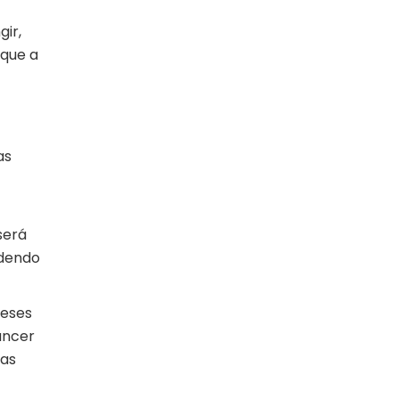
gir,
 que a
as
será
odendo
meses
âncer
das