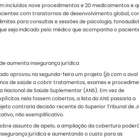
m incluídos nove procedimentos e 20 medicamentos e q
cientes com transtornos de desenvolvimento global, co
limites para consultas e sessões de psicologia, fonoaudiol
e que seja indicado pelo médico que acompanha o paciente
de aumenta insegurança jurídica
ado aprovou na segunda-feira um projeto (já com o aval
nos de saúde a cobrir tratamentos, exames e procedim
cia Nacional de Saúde Suplementar (ANS). Em vez de
lícitos nela fossem cobertos, a lista da ANS passaria a
eto contraria decisão recente do Superior Tribunal de J
ativo, não exemplificativo.
obre assunto de apelo, a ampliação da cobertura poderá
insegurança jurídica e aumentando o custo para as