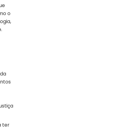
ue
mo o
ogia,
.
 da
entos
ustiça
 ter