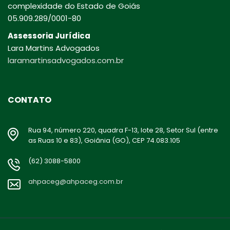
complexidade do Estado de Goiás
05.909.289/0001-80
Assessoria Jurídica
Lara Martins Advogados
laramartinsadvogados.com.br
CONTATO
Rua 94, número 220, quadra F-13, lote 28, Setor Sul (entre
as Ruas 10 e 83), Goiânia (GO), CEP 74.083.105
(62) 3088-5800
ahpaceg@ahpaceg.com.br