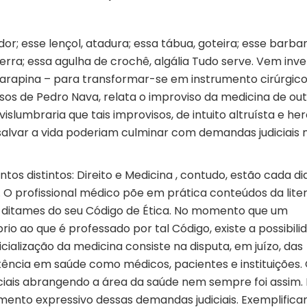
ador; esse lençol, atadura; essa tábua, goteira; esse barba
serra; essa agulha de crochê, algália Tudo serve. Vem inv
carapina – para transformar-se em instrumento cirúrgico
ssos de Pedro Nava, relata o improviso da medicina de out
islumbraria que tais improvisos, de intuito altruísta e he
lvar a vida poderiam culminar com demandas judiciais 
 distintos: Direito e Medicina , contudo, estão cada di
a. O profissional médico põe em prática conteúdos da lite
s ditames do seu Código de Ética. No momento que um
o ao que é professado por tal Código, existe a possibili
icialização da medicina consiste na disputa, em juízo, das
tência em saúde como médicos, pacientes e instituições.
ciais abrangendo a área da saúde nem sempre foi assim.
ento expressivo dessas demandas judiciais. Exemplifica