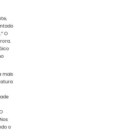
nte,
entado
.” O
rora.
róico
no
a mais
ratura
dade
 O
 Nos
ndo o