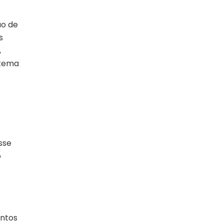
ão de
s
,
stema
sse
o
entos