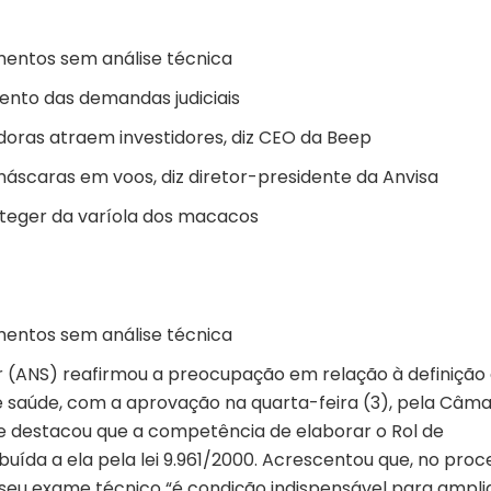
mentos sem análise técnica
mento das demandas judiciais
oras atraem investidores, diz CEO da Beep
áscaras em voos, diz diretor-presidente da Anvisa
oteger da varíola dos macacos
mentos sem análise técnica
 (ANS) reafirmou a preocupação em relação à definição
e saúde, com a aprovação na quarta-feira (3), pela Câm
, e destacou que a competência de elaborar o Rol de
uída a ela pela lei 9.961/2000. Acrescentou que, no proc
 seu exame técnico “é condição indispensável para ampli