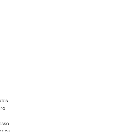
 das
ara
esso
ar ou