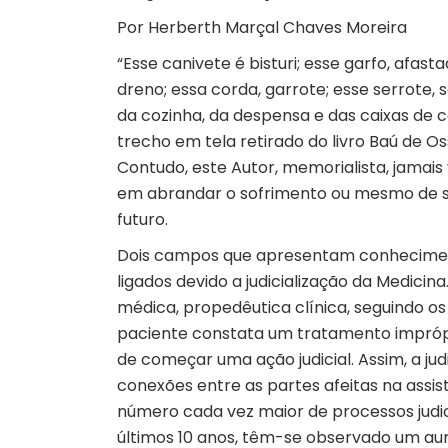
Por Herberth Marçal Chaves Moreira
“Esse canivete é bisturi; esse garfo, afast
dreno; essa corda, garrote; esse serrote, 
da cozinha, da despensa e das caixas de 
trecho em tela retirado do livro Baú de O
Contudo, este Autor, memorialista, jamais v
em abrandar o sofrimento ou mesmo de sa
futuro.
Dois campos que apresentam conhecimentos
ligados devido a judicialização da Medicin
médica, propedêutica clínica, seguindo o
paciente constata um tratamento imprópri
de começar uma ação judicial. Assim, a jud
conexões entre as partes afeitas na assis
número cada vez maior de processos judi
últimos 10 anos, têm-se observado um aum