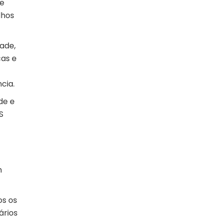
 e
lhos
ade,
cas e
cia.
de e
S
m
os os
ários