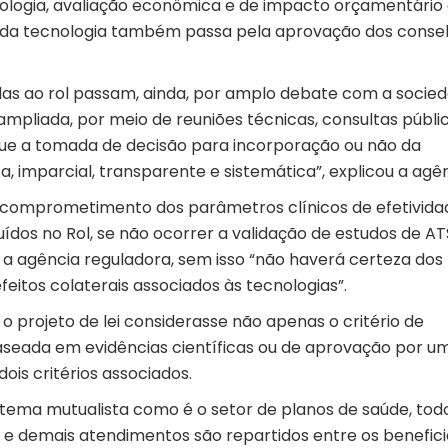
nologia, avaliação econômica e de impacto orçamentário
so da tecnologia também passa pela aprovação dos conse
das ao rol passam, ainda, por amplo debate com a socied
 ampliada, por meio de reuniões técnicas, consultas públi
 que a tomada de decisão para incorporação ou não da
, imparcial, transparente e sistemática”, explicou a agên
 comprometimento dos parâmetros clínicos de efetivida
ídos no Rol, se não ocorrer a validação de estudos de AT
 a agência reguladora, sem isso “não haverá certeza dos
feitos colaterais associados às tecnologias”.
o projeto de lei considerasse não apenas o critério de
aseada em evidências científicas ou de aprovação por u
ois critérios associados.
tema mutualista como é o setor de planos de saúde, tod
es e demais atendimentos são repartidos entre os benefici