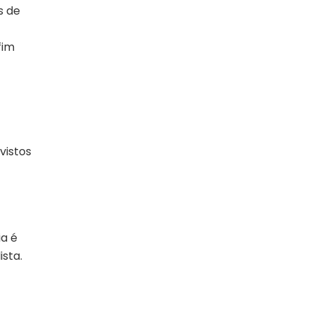
s de
fim
vistos
a é
ista.