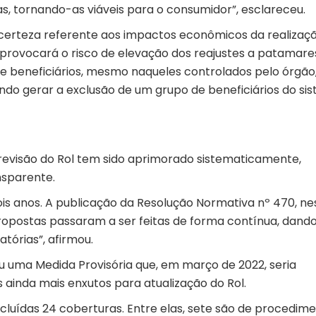
sas, tornando-as viáveis para o consumidor”, esclareceu.
ncerteza referente aos impactos econômicos da realizaç
 provocará o risco de elevação dos reajustes a patamare
 beneficiários, mesmo naqueles controlados pelo órgão
endo gerar a exclusão de um grupo de beneficiários do si
 revisão do Rol tem sido aprimorado sistematicamente,
nsparente.
dois anos. A publicação da Resolução Normativa nº 470, ne
ropostas passaram a ser feitas de forma contínua, dand
tórias”, afirmou.
u uma Medida Provisória que, em março de 2022, seria
s ainda mais enxutos para atualização do Rol.
ncluídas 24 coberturas. Entre elas, sete são de procedim