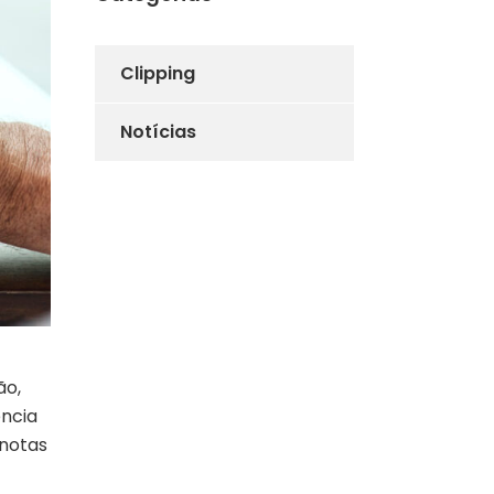
Clipping
Notícias
ão,
ência
 notas