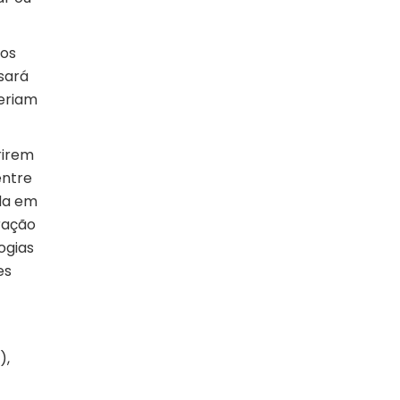
tos
sará
deriam
rirem
entre
ada em
ração
ogias
es
),