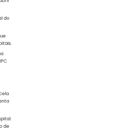
bril
al do
que
itais.
ma
NPC
cela
anta
ital.
o de