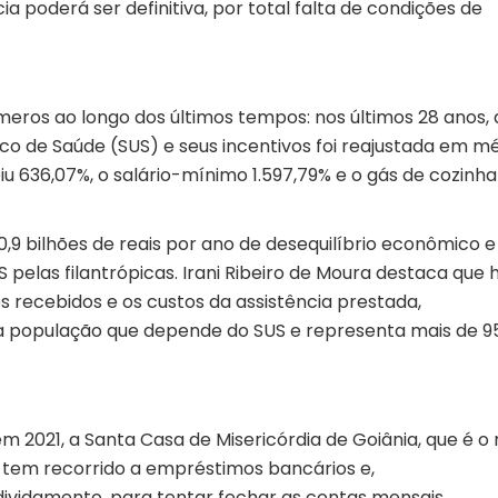
ia poderá ser definitiva, por total falta de condições de
meros ao longo dos últimos tempos: nos últimos 28 anos,
nico de Saúde (SUS) e seus incentivos foi reajustada em m
u 636,07%, o salário-mínimo 1.597,79% e o gás de cozinha
,9 bilhões de reais por ano de desequilíbrio econômico e
 pelas filantrópicas. Irani Ribeiro de Moura destaca que 
 recebidos e os custos da assistência prestada,
a população que depende do SUS e representa mais de 
2021, a Santa Casa de Misericórdia de Goiânia, que é o
 tem recorrido a empréstimos bancários e,
vidamento, para tentar fechar as contas mensais.