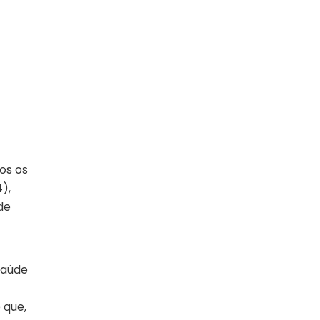
os os
),
de
saúde
 que,