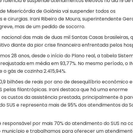
 falência e suspende atendimentos eletivos no dia 19 de a
 de Misericórdia de Goiânia vai suspender todos os
 e cirurgias. Irani Ribeiro de Moura, superintendente Ger
 greve, mas de um pedido de socorro.
acional das mais de duas mil Santas Casas brasileiras, 
ivo diante da pior crise financeira enfrentada pelos hosp
s 28 anos, desde o início do Plano real, a tabela Siste
oi reajustada em média em 93,77%. No mesmo período, o I
e o gás de cozinha 2.415,94%.
,9 bilhões de reais por ano de desequilíbrio econômico e
S pelas filantrópicas. Irani destaca que há uma enorme
 os custos da assistência prestada, principalmente à par
do SUS e representa mais de 95% dos atendimentos da S
 é responsável por mais 70% do atendimento do SUS na cap
o município e trabalhamos para oferecer um atendiment