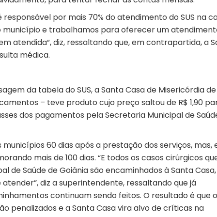
 é responsável por mais 70% do atendimento do SUS na cap
o município e trabalhamos para oferecer um atendiment
m atendida”, diz, ressaltando que, em contrapartida, a 
sulta médica.
sagem da tabela do SUS, a Santa Casa de Misericórdia de
icamentos – teve produto cujo preço saltou de R$ 1,90 pa
asses dos pagamentos pela Secretaria Municipal de Saúd
 municípios 60 dias após a prestação dos serviços, mas,
morando mais de 100 dias. “E todos os casos cirúrgicos qu
ipal de Saúde de Goiânia são encaminhados à Santa Casa,
tender”, diz a superintendente, ressaltando que já
inhamentos continuam sendo feitos. O resultado é que 
o penalizados e a Santa Casa vira alvo de críticas na