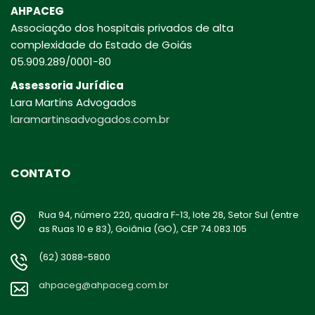
AHPACEG
Associação dos hospitais privados de alta
complexidade do Estado de Goiás
05.909.289/0001-80
Assessoria Jurídica
Lara Martins Advogados
laramartinsadvogados.com.br
CONTATO
Rua 94, número 220, quadra F-13, lote 28, Setor Sul (entre
as Ruas 10 e 83), Goiânia (GO), CEP 74.083.105
(62) 3088-5800
ahpaceg@ahpaceg.com.br