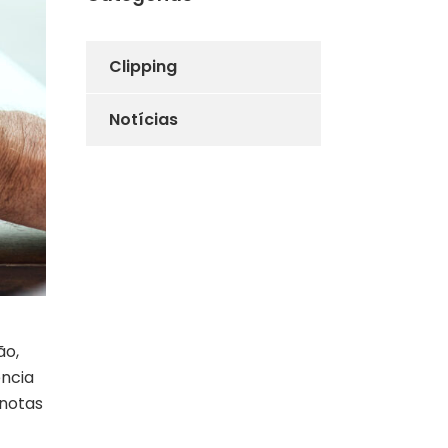
Clipping
Notícias
ão,
ência
 notas