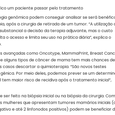
fico um paciente passar pelo tratamento
ogia genômica podem conseguir analisar se será benéfic
, após a cirurgia de retirada de um tumor. “A utilização 
substancial a decisão da terapia adjuvante, mas o custo
ta o acesso e limita seu uso na prática diária”, explica o
.
rmas avançadas como Oncotype, MammaPrint, Breast Canc
r se alguns tipos de câncer de mama tem mais chances de
casos descartar a quimioterapia. “São novos testes
e gênica. Por meio deles, podemos prever se um determi
 tem maior risco de recidiva após o tratamento inicial”,
ser feito na biópsia inicial ou na biópsia da cirurgia. Co
s mulheres que apresentam tumores mamários iniciais 
ativo e até 2 linfonodos positivos) podem se beneficiar 