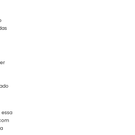
o
das
er
nado
m essa
(com
da