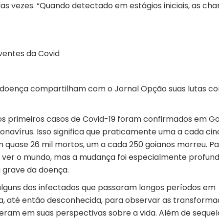
s vezes. “Quando detectado em estágios iniciais, as ch
iventes da Covid
 doença compartilham com o Jornal Opção suas lutas co
os primeiros casos de Covid-19 foram confirmados em Go
ronavírus. Isso significa que praticamente uma a cada ci
m quase 26 mil mortos, um a cada 250 goianos morreu. P
de ver o mundo, mas a mudança foi especialmente profun
a grave da doença.
lguns dos infectados que passaram longos períodos em
a, até então desconhecida, para observar as transform
eram em suas perspectivas sobre a vida. Além de sequel