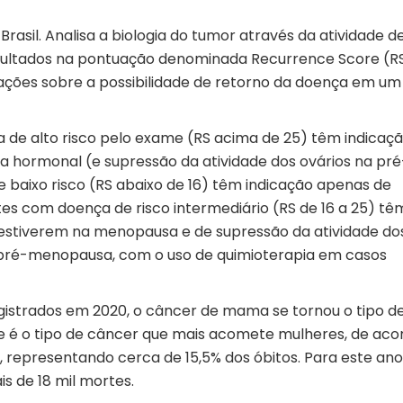
rasil. Analisa a biologia do tumor através da atividade de
resultados na pontuação denominada Recurrence Score (RS
mações sobre a possibilidade de retorno da doença em um
 de alto risco pelo exame (RS acima de 25) têm indicaç
ia hormonal (e supressão da atividade dos ovários na pré
baixo risco (RS abaixo de 16) têm indicação apenas de
es com doença de risco intermediário (RS de 16 a 25) tê
 estiverem na menopausa e de supressão da atividade do
 pré-menopausa, com o uso de quimioterapia em casos
gistrados em 2020, o câncer de mama se tornou o tipo d
e é o tipo de câncer que mais acomete mulheres, de aco
, representando cerca de 15,5% dos óbitos. Para este ano
s de 18 mil mortes.