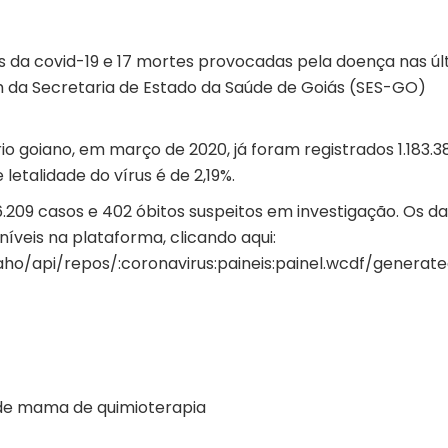
os da covid-19 e 17 mortes provocadas pela doença nas úl
 da Secretaria de Estado da Saúde de Goiás (SES-GO)
o goiano, em março de 2020, já foram registrados 1.183.3
 letalidade do vírus é de 2,19%.
209 casos e 402 óbitos suspeitos em investigação. Os d
oníveis na plataforma,
clicando aqui
:
taho/api/repos/:coronavirus:paineis:painel.wcdf/genera
de mama de quimioterapia