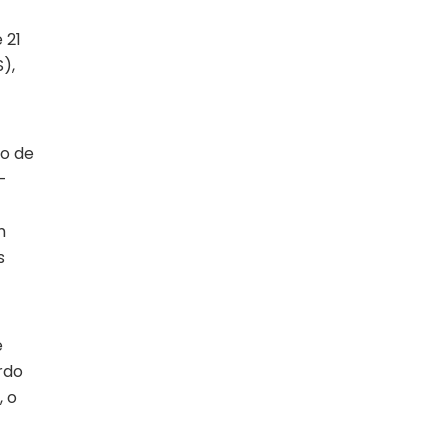
 21
),
ão de
-
m
s
e
rdo
, o