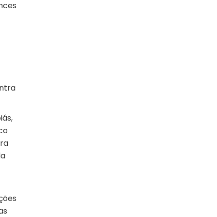
ances
ntra
iás,
nco
ara
da
ações
as