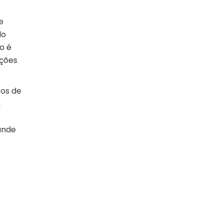
e
lo
o é
ações
ros de
,
rande