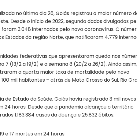
lizada no último dia 26, Goiás registrou o maior número d
ste. Desde o início de 2022, segundo
dados
divulgados pe
a, foram 3.048 internados pelo novo coronavírus. O númer
os Estados da região Norte, que notificaram 4.779 intern
unidades federativas que apresentaram queda nos núme
 7 (13/2 a 19/2) e a semana 8 (20/2 a 26/2). Ainda assim
straram a quarta maior taxa de mortalidade pelo novo
 100 mil habitantes – atrás de Mato Grosso do Sul, Rio G
ia de Estado da Saúde, Goiás havia registrado 3 mil novos
m 24 horas. Desde que a pandemia alcançou o território
rados 1.183.384 casos da doença e 25.832 óbitos.
-19 e 17 mortes em 24 horas