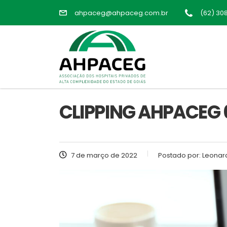
ahpaceg@ahpaceg.com.br
(62) 30
CLIPPING AHPACEG 0
7 de março de 2022
Postado por:
Leonard