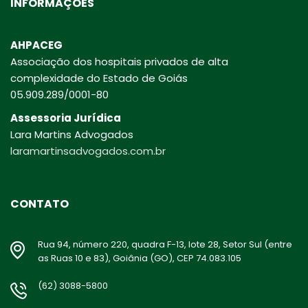
INFORMAÇÕES
AHPACEG
Associação dos hospitais privados de alta
complexidade do Estado de Goiás
05.909.289/0001-80
Assessoria Jurídica
Lara Martins Advogados
laramartinsadvogados.com.br
CONTATO
Rua 94, número 220, quadra F-13, lote 28, Setor Sul (entre
as Ruas 10 e 83), Goiânia (GO), CEP 74.083.105
(62) 3088-5800