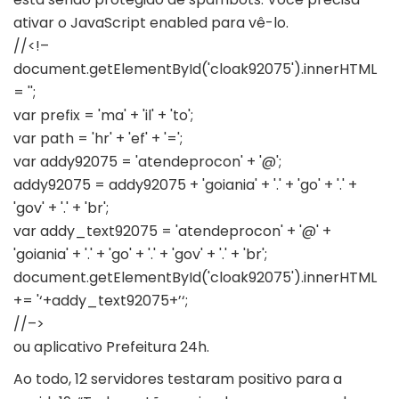
ativar o JavaScript enabled para vê-lo.
//<!–
document.getElementById('cloak92075').innerHTML
= '';
var prefix = 'ma' + 'il' + 'to';
var path = 'hr' + 'ef' + '=';
var addy92075 = 'atendeprocon' + '@';
addy92075 = addy92075 + 'goiania' + '.' + 'go' + '.' +
'gov' + '.' + 'br';
var addy_text92075 = 'atendeprocon' + '@' +
'goiania' + '.' + 'go' + '.' + 'gov' + '.' + 'br';
document.getElementById('cloak92075').innerHTML
+= '
‘+addy_text92075+’
‘;
//–>
ou aplicativo Prefeitura 24h.
Ao todo, 12 servidores testaram positivo para a