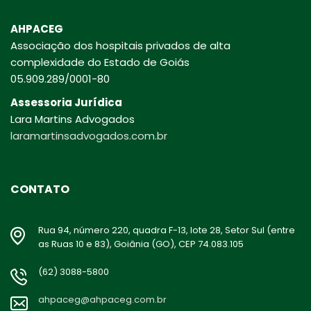
AHPACEG
Associação dos hospitais privados de alta
complexidade do Estado de Goiás
05.909.289/0001-80
Assessoria Jurídica
Lara Martins Advogados
laramartinsadvogados.com.br
CONTATO
Rua 94, número 220, quadra F-13, lote 28, Setor Sul (entre
as Ruas 10 e 83), Goiânia (GO), CEP 74.083.105
(62) 3088-5800
ahpaceg@ahpaceg.com.br