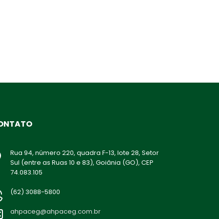
ONTATO
Rua 94, número 220, quadra F-13, lote 28, Setor
Sul (entre as Ruas 10 e 83), Goiânia (GO), CEP
74.083.105
(62) 3088-5800
ahpaceg@ahpaceg.com.br