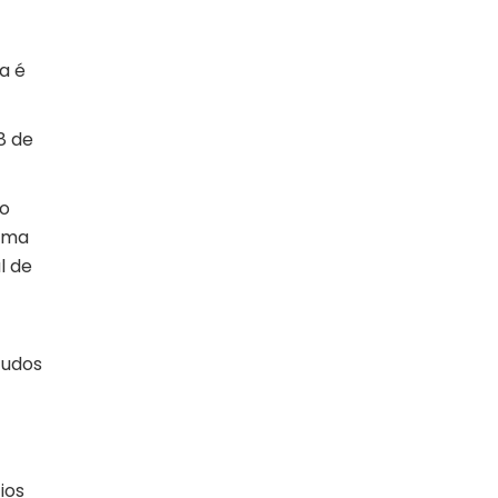
a é
8 de
to
 uma
l de
tudos
ios