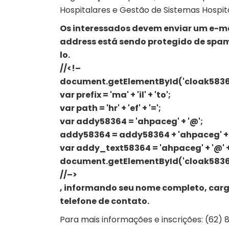
Hospitalares e Gestão de Sistemas Hospit
Os interessados devem enviar um e-mai
address está sendo protegido de spamb
lo.
//<!–
document.getElementById('cloak58364'
var prefix = 'ma' + 'il' + 'to';
var path = 'hr' + 'ef' + '=';
var addy58364 = 'ahpaceg' + '@';
addy58364 = addy58364 + 'ahpaceg' + '.' +
var addy_text58364 = 'ahpaceg' + '@' + 'ah
document.getElementById('cloak58364
//–>
, informando seu nome completo, carg
telefone de contato.
Para mais informações e inscrições: (62)