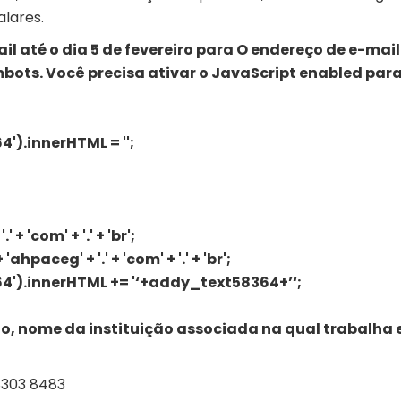
alares.
l até o dia 5 de fevereiro para
O endereço de e-mail
ots. Você precisa ativar o JavaScript enabled para
).innerHTML = '';
 'com' + '.' + 'br';
paceg' + '.' + 'com' + '.' + 'br';
').innerHTML += '
‘+addy_text58364+’
‘;
o, nome da instituição associada na qual trabalha 
 8303 8483