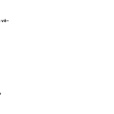
 vê-
e