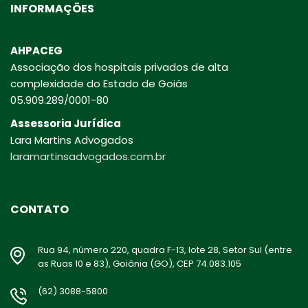
INFORMAÇÕES
AHPACEG
Associação dos hospitais privados de alta
complexidade do Estado de Goiás
05.909.289/0001-80
Assessoria Jurídica
Lara Martins Advogados
laramartinsadvogados.com.br
CONTATO
Rua 94, número 220, quadra F-13, lote 28, Setor Sul (entre
as Ruas 10 e 83), Goiânia (GO), CEP 74.083.105
(62) 3088-5800